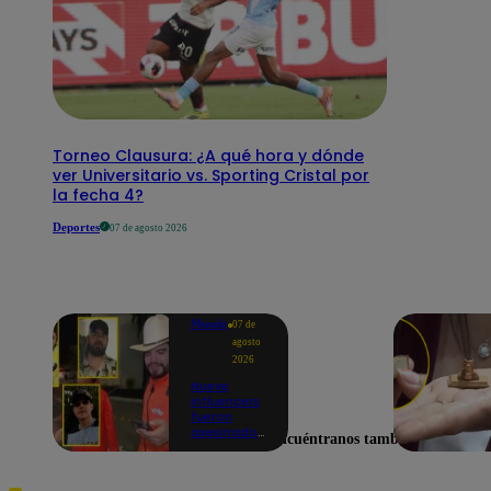
Torneo Clausura: ¿A qué hora y dónde
ver Universitario vs. Sporting Cristal por
la fecha 4?
Deportes
07 de agosto 2026
Mundo
07 de
agosto
2026
Nueve
influencers
fueron
asesinados
Encuéntranos también en
por la
guerra
interna en