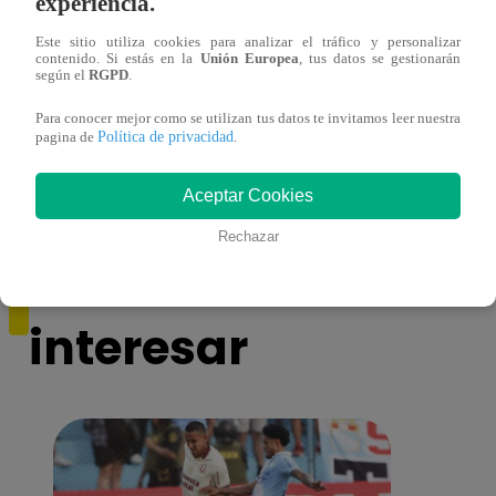
experiencia.
Este sitio utiliza cookies para analizar el tráfico y personalizar
contenido. Si estás en la
Unión Europea
, tus datos se gestionarán
según el
RGPD
.
¡Imitadora de Laura Pausini se consagró
Imita
ganadora de Yo Soy: Nueva Generación!
“Beau
Para conocer mejor como se utilizan tus datos te invitamos leer nuestra
Política de privacidad
pagina de
.
Aceptar Cookies
Rechazar
También te puede
interesar