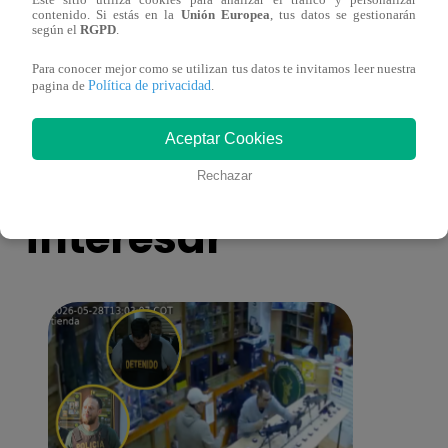
Este sitio utiliza cookies para analizar el tráfico y personalizar
¡Imitadora de Laura Pausini se consagró
Imita
contenido. Si estás en la
Unión Europea
, tus datos se gestionarán
ganadora de Yo Soy: Nueva Generación!
“Beau
según el
RGPD
.
Para conocer mejor como se utilizan tus datos te invitamos leer nuestra
Política de privacidad
pagina de
.
Aceptar Cookies
También te puede
Rechazar
interesar