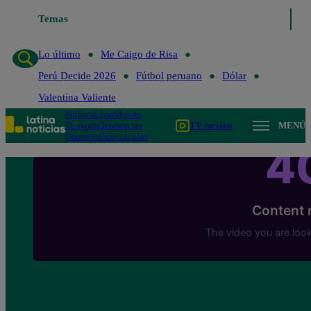
Temas
Lo último
Me Caigo de 
Lo último
Me Caigo de Risa
Perú Decide 2026
Fútbol peruano
Dólar
Valentina Valiente
Política
Lima
Mundo
Te ayudo
Tendencias
TV en vivo
MENÚ
Deportes
Espectáculos