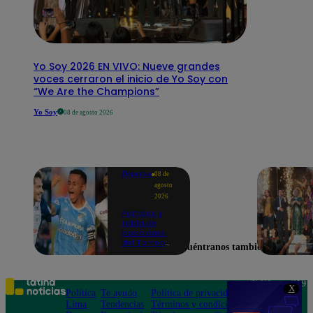
Yo Soy 2026 EN VIVO: Nueve grandes
voces cerraron el inicio de Yo Soy con
“We Are the Champions”
Yo Soy
08 de agosto 2026
Deportes
08 de
agosto
2026
Partidos y
tabla de
posiciones
del Torneo
Encuéntranos también en
Clausura EN
VIVO: así van
los equipos
en la fecha 4
Teléfono: 219
X
Política
Te ayudo
Política de privacidad
1000
Lima
Tendencias
Términos y condiciones
Av. San