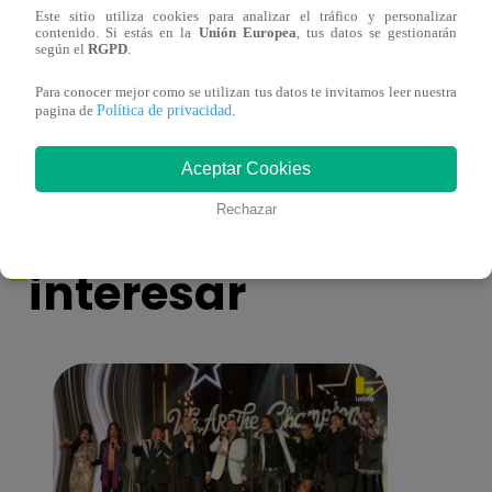
Este sitio utiliza cookies para analizar el tráfico y personalizar
contenido. Si estás en la
Unión Europea
, tus datos se gestionarán
¡Imitadora de Laura Pausini se consagró
Imita
según el
RGPD
.
ganadora de Yo Soy: Nueva Generación!
“Beau
Para conocer mejor como se utilizan tus datos te invitamos leer nuestra
Política de privacidad
pagina de
.
Aceptar Cookies
También te puede
Rechazar
interesar