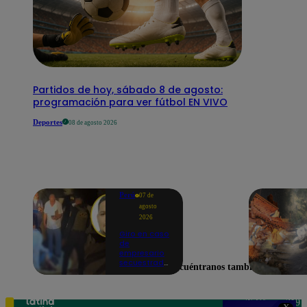
Partidos de hoy, sábado 8 de agosto:
programación para ver fútbol EN VIVO
Deportes
08 de agosto 2026
Perú
07 de
agosto
2026
Giro en caso
de
empresario
secuestrado
Encuéntranos también en
y asesinado:
Habría sido
un ajuste de
cuentas
Teléfono: 219