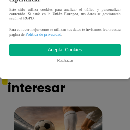
Este sitio utiliza cookies para analizar el tráfico y personalizar
contenido. Si estás en la
Unión Europea
, tus datos se gestionarán
según el
RGPD
.
¡Imitadora de Laura Pausini se consagró
Imita
ganadora de Yo Soy: Nueva Generación!
“Beau
Para conocer mejor como se utilizan tus datos te invitamos leer nuestra
Política de privacidad
pagina de
.
Aceptar Cookies
Rechazar
También te puede
interesar