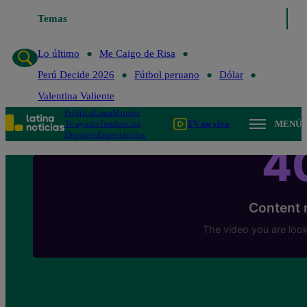
Temas
Lo último
Me Caigo de Risa
Perú Decide 20
Lo último
Me Caigo de Risa
Perú Decide 2026
Fútbol peruano
Dólar
Valentina Valiente
Política
Lima
Mundo
Te ayudo
Tendencias
TV en vivo
MENÚ
Deportes
Espectáculos