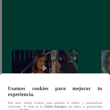
Usamos cookies para mejorar tu
experiencia.
¡Imitadora de Laura Pausini se consagró
Imita
ganadora de Yo Soy: Nueva Generación!
“Beau
Este sitio utiliza cookies para analizar el tráfico y personalizar
contenido. Si estás en la
Unión Europea
, tus datos se gestionarán