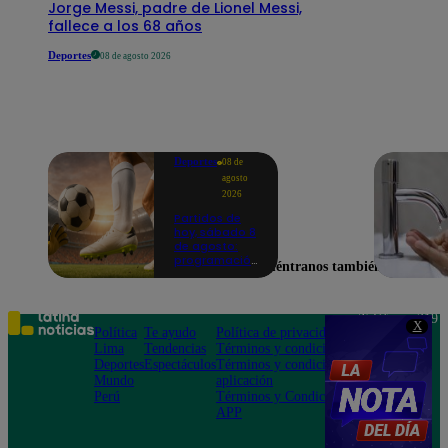
Jorge Messi, padre de Lionel Messi,
fallece a los 68 años
Deportes
08 de agosto 2026
Deportes
08 de
agosto
2026
Partidos de
hoy, sábado 8
de agosto:
programación
Encuéntranos también en
para ver
fútbol EN
VIVO
Teléfono: 219
X
Política
Te ayudo
Política de privacidad
1000
Lima
Tendencias
Términos y condiciones
Av. San
Deportes
Espectáculos
Términos y condiciones
Felipe 968
Mundo
aplicación
Jesús María
Perú
Términos y Condiciones
APP