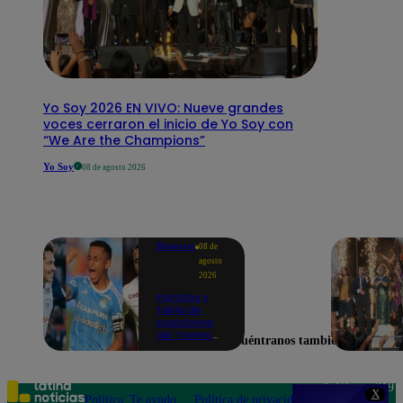
Yo Soy 2026 EN VIVO: Nueve grandes
voces cerraron el inicio de Yo Soy con
“We Are the Champions”
Yo Soy
08 de agosto 2026
Deportes
08 de
agosto
2026
Partidos y
tabla de
posiciones
del Torneo
Encuéntranos también en
Clausura EN
VIVO: así van
los equipos
en la fecha 4
Teléfono: 219
X
Política
Te ayudo
Política de privacidad
1000