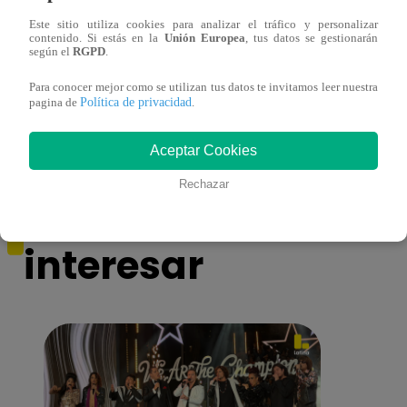
Este sitio utiliza cookies para analizar el tráfico y personalizar
contenido. Si estás en la
Unión Europea
, tus datos se gestionarán
¡Imitadora de Laura Pausini se consagró
Imita
según el
RGPD
.
ganadora de Yo Soy: Nueva Generación!
“Beau
Para conocer mejor como se utilizan tus datos te invitamos leer nuestra
Política de privacidad
pagina de
.
Aceptar Cookies
Rechazar
También te puede
interesar