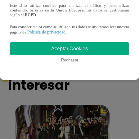
Este sitio utiliza cookies para analizar el tráfico y personalizar
contenido. Si estás en la
Unión Europea
, tus datos se gestionarán
¡Imitadora de Laura Pausini se consagró
Imita
según el
RGPD
.
ganadora de Yo Soy: Nueva Generación!
“Beau
Para conocer mejor como se utilizan tus datos te invitamos leer nuestra
Política de privacidad
pagina de
.
Aceptar Cookies
También te puede
Rechazar
interesar