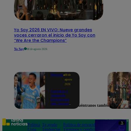
Yo Soy 2026 EN VIVO: Nueve grandes
voces cerraron el inicio de Yo Soy con
“We Are the Champions”
Yo Soy
08 de agosto 2026
Deportes
08 de
agosto
2026
Partidos y
tabla de
posiciones
del Torneo
Encuéntranos también en
Clausura EN
VIVO: así van
los equipos
en la fecha 4
Teléfono: 219
X
Política
Te ayudo
Política de privacidad
1000
Lima
Tendencias
Términos y condiciones
Av. San