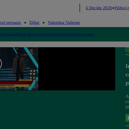
Lo último
Me Caigo de Risa
Perú Decide 2026
Fútbol p
bol peruano
Dólar
Valentina Valiente
lítica
Lima
Mundo
Te ayudo
Tendencias
Deportes
Espectáculos
I
c
p
A
c
p