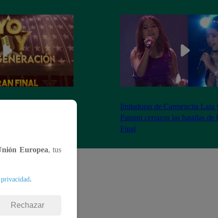
as 8:20 pm conoceremos
Imitadoras de Carmencita Lara 
Yo Soy: Nueva
Pausini cerraron las batallas de
Final
Unión Europea
, tus
.
 privacidad
Rechazar