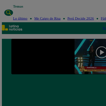
Temas
Lo último
Me Caigo de Risa
Perú Decide 2026
Fút
Po