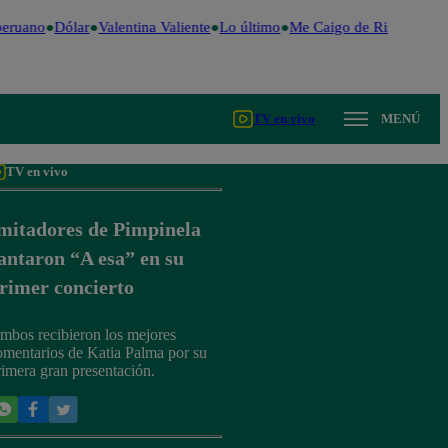
eruano
Dólar
Valentina Valiente
Lo último
Me Caigo de Risa
Perú D
TV en vivo
MENÚ
TV en vivo
mitadores de Pimpinela
antaron “A esa” en su
rimer concierto
mbos recibieron los mejores
omentarios de Katia Palma por su
rimera gran presentación.