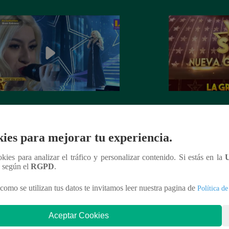
dora de Christina Aguilera cantó
¡Mañana lunes a l
tiful” en su concierto final
a la ganadora de 
Generación!
ies para mejorar tu experiencia.
ookies para analizar el tráfico y personalizar contenido. Si estás en la
n según el
RGPD
.
como se utilizan tus datos te invitamos leer nuestra pagina de
Política de
nteresar
Aceptar Cookies