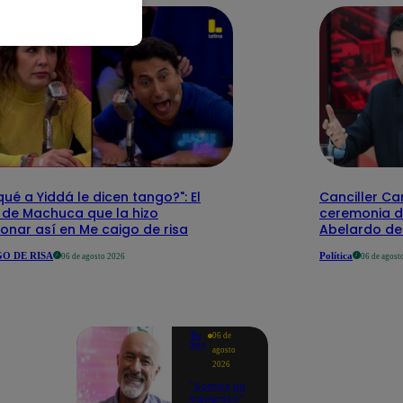
qué a Yiddá le dicen tango?": El
Canciller Car
 de Machuca que la hizo
ceremonia d
onar así en Me caigo de risa
Abelardo de 
O DE RISA
Política
06 de agosto 2026
06 de agost
Yo
06 de
Soy
agosto
2026
"Somos un
equipazo":