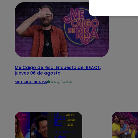
Me Caigo de Risa: Encuesta del REACT,
jueves 06 de agosto
ME CAIGO DE RISA
06 de agosto 2026
ME
06 de
CAIGO
agosto
DE
RISA
2026
"A Machuca
le dicen