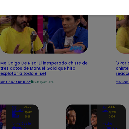
Me Caigo De Risa: El inesperado chiste de
"¿Por 
tres actos de Manuel Gold que hizo
chiste
explotar a todo el set
reacci
ME CAIGO DE RISA
ME CAIG
06 de agosto 2026
ME
Yo
06 de
06 de
CAIGO
Soy
agosto
agosto
DE
RISA
2026
2026
"A Peláez le
Pedro
dicen...":
Infante y