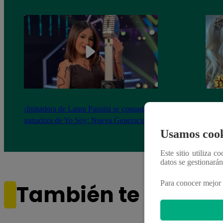
¡Imitadora de Laura Pausini se consagró
Imita
ganadora de Yo Soy: Nueva Generación!
“Beau
Usamos cook
Este sitio utiliza c
datos se gestionará
Para conocer mejor 
También te puede i