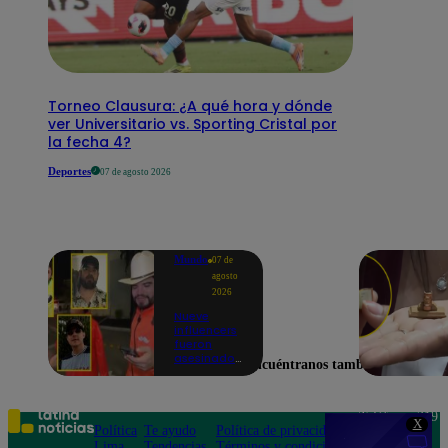
Torneo Clausura: ¿A qué hora y dónde
ver Universitario vs. Sporting Cristal por
la fecha 4?
Deportes
07 de agosto 2026
Mundo
07 de
agosto
2026
Nueve
influencers
fueron
asesinados
Encuéntranos también en
por la
guerra
interna en
el Cártel de
Teléfono: 219
X
Sinaloa
Política
Te ayudo
Política de privacidad
1000
Lima
Tendencias
Términos y condiciones