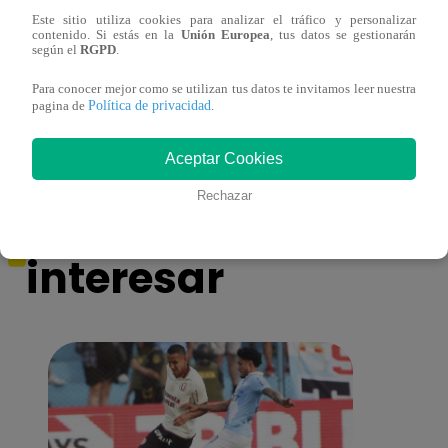
Este sitio utiliza cookies para analizar el tráfico y personalizar
contenido. Si estás en la
Unión Europea
, tus datos se gestionarán
¡Imitadora de Laura Pausini se consagró
Imita
según el
RGPD
.
ganadora de Yo Soy: Nueva Generación!
“Beau
Para conocer mejor como se utilizan tus datos te invitamos leer nuestra
Política de privacidad
pagina de
.
Aceptar Cookies
También te puede
Rechazar
interesar