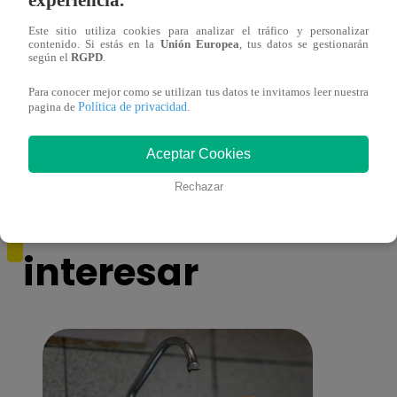
Este sitio utiliza cookies para analizar el tráfico y personalizar
contenido. Si estás en la
Unión Europea
, tus datos se gestionarán
según el
RGPD
.
¡Imitadora de Laura Pausini se consagró
Imita
ganadora de Yo Soy: Nueva Generación!
“Beau
Para conocer mejor como se utilizan tus datos te invitamos leer nuestra
Política de privacidad
pagina de
.
Aceptar Cookies
Rechazar
También te puede
interesar