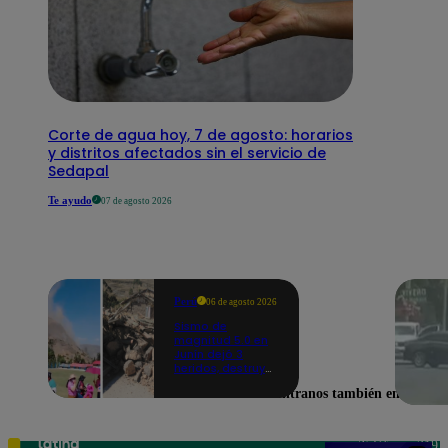
Corte de agua hoy, 7 de agosto: horarios
y distritos afectados sin el servicio de
Sedapal
Te ayudo
07 de agosto 2026
Perú
06 de agosto 2026
Sismo de
magnitud 5.0 en
Junín dejó 3
heridos, destruyó
hogares y
Encuéntranos también en
propició
desprendimientos
Teléfono: 219