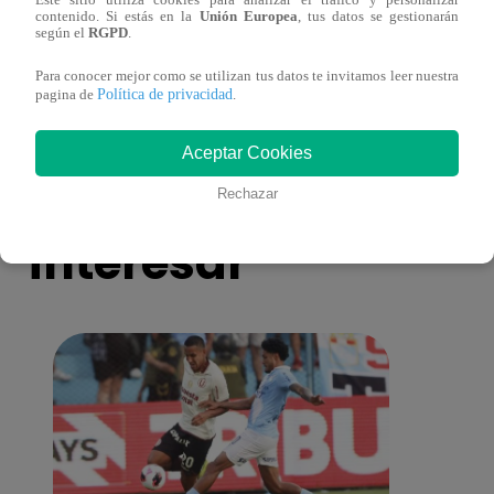
Este sitio utiliza cookies para analizar el tráfico y personalizar
¡Imitadora de Laura Pausini se consagró
Imita
contenido. Si estás en la
Unión Europea
, tus datos se gestionarán
ganadora de Yo Soy: Nueva Generación!
“Beau
según el
RGPD
.
Para conocer mejor como se utilizan tus datos te invitamos leer nuestra
Política de privacidad
pagina de
.
Aceptar Cookies
También te puede
Rechazar
interesar