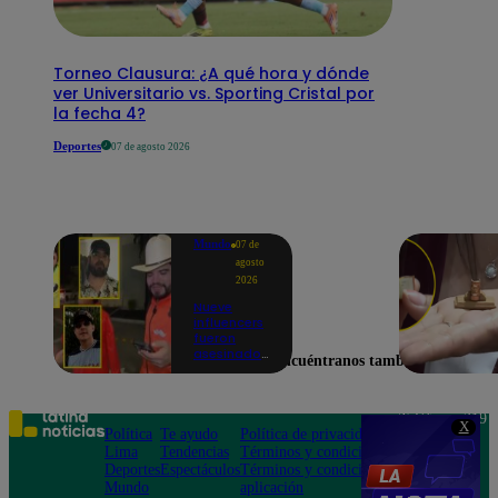
Torneo Clausura: ¿A qué hora y dónde
ver Universitario vs. Sporting Cristal por
la fecha 4?
Deportes
07 de agosto 2026
Mundo
07 de
agosto
2026
Nueve
influencers
fueron
asesinados
Encuéntranos también en
por la
guerra
interna en
el Cártel de
Teléfono: 219
X
Sinaloa
Política
Te ayudo
Política de privacidad
1000
Lima
Tendencias
Términos y condiciones
Av. San
Deportes
Espectáculos
Términos y condiciones
Felipe 968
Mundo
aplicación
Jesús María