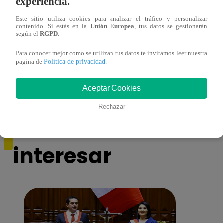
experiencia.
Este sitio utiliza cookies para analizar el tráfico y personalizar
contenido. Si estás en la
Unión Europea
, tus datos se gestionarán
según el
RGPD
.
Yo Soy 10 Años: conoce al primer
Imita
Para conocer mejor como se utilizan tus datos te invitamos leer nuestra
Política de privacidad
imitador eliminado de la temporada
dejan
pagina de
.
Aceptar Cookies
Rechazar
También te puede
interesar