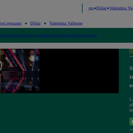
Caigo de Risa
Perú Decide 2026
Fútbol peruano
Dólar
Valentina Val
bol peruano
Dólar
Valentina Valiente
lítica
Lima
Mundo
Te ayudo
Tendencias
Deportes
Espectáculos
S
t
e
L
p
t