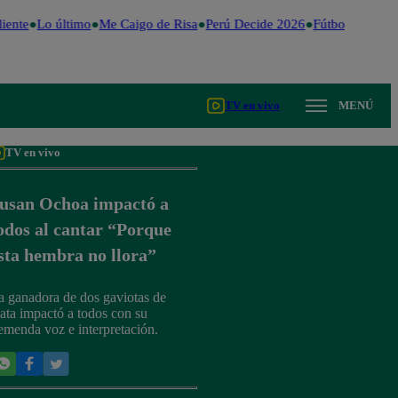
iente
Lo último
Me Caigo de Risa
Perú Decide 2026
Fútbol peruano
TV en vivo
MENÚ
TV en vivo
usan Ochoa impactó a
odos al cantar “Porque
sta hembra no llora”
a ganadora de dos gaviotas de
lata impactó a todos con su
remenda voz e interpretación.