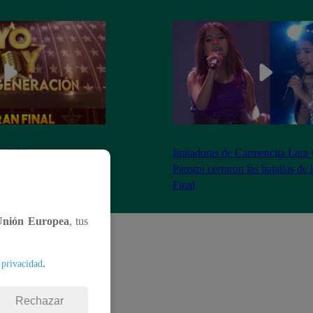
as 8:20 pm conoceremos
Imitadoras de Carmencita Lara 
Yo Soy: Nueva
Pausini cerraron las batallas de
Final
Unión Europea
, tus
.
 privacidad
Rechazar