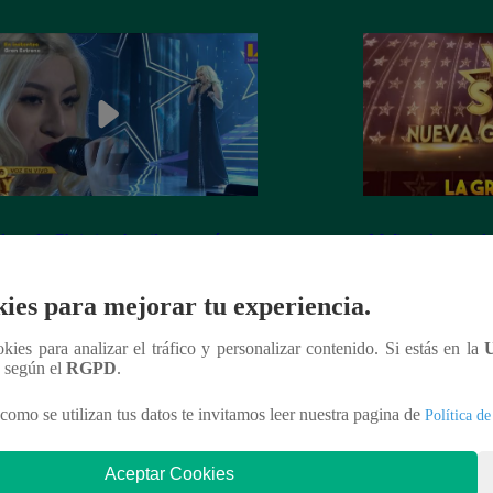
dora de Christina Aguilera cantó
¡Mañana lunes a l
tiful” en su concierto final
a la ganadora de 
Generación!
ies para mejorar tu experiencia.
ookies para analizar el tráfico y personalizar contenido. Si estás en la
n según el
RGPD
.
nteresar
como se utilizan tus datos te invitamos leer nuestra pagina de
Política de
Aceptar Cookies