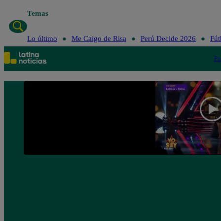
Temas
Lo último
Me 
Lo último
Me Caigo de Risa
Perú Decide 2026
Fút
Po