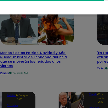
Menos Fiestas Patrias, Navidad y Año
"En La
Nuevo: ministro de Economía anuncia
extra
que se moverán los feriados a los
por e
viernes
Yo Soy
Política
07 de agosto 2026
Mundo
07 de
Política
07 de agosto
agosto
2026
2026
Claudia
Donald