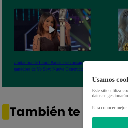
¡Imitadora de Laura Pausini se consagró
Imita
ganadora de Yo Soy: Nueva Generación!
“Beau
Usamos cook
Este sitio utiliza c
datos se gestionará
También te puede i
Para conocer mejor 