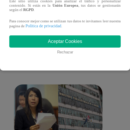
Este sitio utiliza cookies para analizar el tráfico y personalizar
ganadora de Yo Soy: Nueva Generación!
“Beau
contenido. Si estás en la
Unión Europea
, tus datos se gestionarán
según el
RGPD
.
Para conocer mejor como se utilizan tus datos te invitamos leer nuestra
Política de privacidad
pagina de
.
Aceptar Cookies
También te puede
Rechazar
interesar