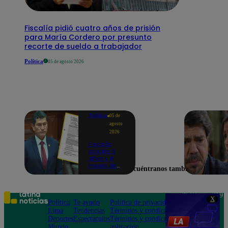
Fiscalía pidió cuatro años de prisión
para María Cordero por presunto
recorte de sueldo a trabajador
Política
05 de agosto 2026
Política
05 de
agosto
2026
Fiscalía
solicita 9
años y 4
meses de
Encuéntranos también en
prisión
contra
Harvey
Colchado
Teléfono: 219
X
por dos
Política
Te ayudo
Política de privacidad
1000
presuntos
Lima
Tendencias
Términos y condiciones
Av. San
delitos
Deportes
Espectáculos
Términos y condiciones
Felipe 968
Mundo
aplicación
Jesús María