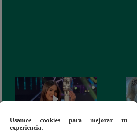
Usamos cookies para mejorar tu
experiencia.
¡Imitadora de Laura Pausini se consagró
Imita