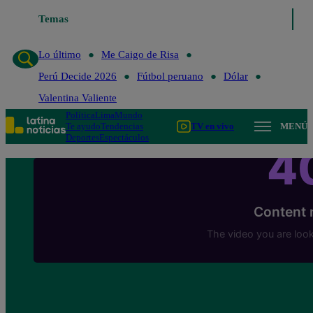
Lo último
Temas
Me Caigo de Risa
Perú Decide 2026
Fútbol peruano
Dól
Lo último
Me Caigo de Risa
Perú Decide 2026
Fútbol peruano
Dólar
Valentina Valiente
Política
Lima
Mundo
Te ayudo
Tendencias
TV en vivo
MENÚ
Deportes
Espectáculos