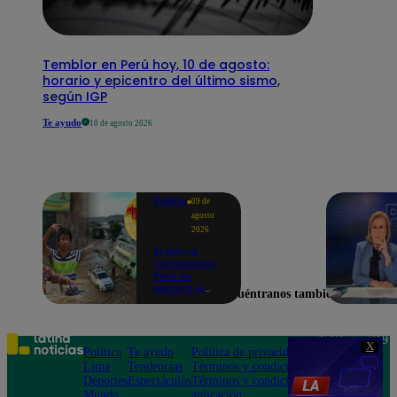
Temblor en Perú hoy, 10 de agosto:
horario y epicentro del último sismo,
según IGP
Te ayudo
10 de agosto 2026
Política
09 de
agosto
2026
El Niño a
contrarreloj:
Perú no
ejecutó el
Encuéntranos también en
58% de
acciones
para prevenir
inundaciones
Teléfono: 219
X
en puntos
Política
Te ayudo
Política de privacidad
1000
críticos de
Lima
Tendencias
Términos y condiciones
Av. San
ríos
Deportes
Espectáculos
Términos y condiciones
Felipe 968
Mundo
aplicación
Jesús María