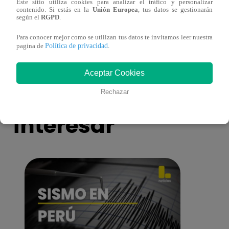
Este sitio utiliza cookies para analizar el tráfico y personalizar
¡Imitadora de Laura Pausini se consagró
Imita
contenido. Si estás en la
Unión Europea
, tus datos se gestionarán
ganadora de Yo Soy: Nueva Generación!
“Beau
según el
RGPD
.
Para conocer mejor como se utilizan tus datos te invitamos leer nuestra
Política de privacidad
pagina de
.
Aceptar Cookies
También te puede
Rechazar
interesar