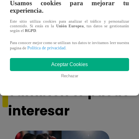
Usamos cookies para mejorar tu
experiencia.
Este sitio utiliza cookies para analizar el tráfico y personalizar
contenido. Si estás en la
Unión Europea
, tus datos se gestionarán
según el
RGPD
.
¡Imitadora de Laura Pausini se consagró
Imita
Para conocer mejor como se utilizan tus datos te invitamos leer nuestra
ganadora de Yo Soy: Nueva Generación!
“Beau
Política de privacidad
pagina de
.
Aceptar Cookies
Rechazar
También te puede
interesar