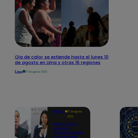
Ola de calor se extiende hasta el lunes 10
de agosto en Lima y otras 16 regiones
Lima
07 de agosto 2026
Política
07 de agosto
2026
Perú y México
anuncian
restablecimiento
de relaciones