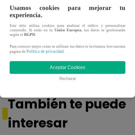
Usamos cookies para mejorar tu
experiencia.
Este sitio utiliza cookies para analizar el tráfico y personalizar
contenido. Si estás en la
Unión Europea
, tus datos se gestionarán
según el
RGPD
.
Para conocer mejor como se utilizan tus datos te invitamos leer nuestra
Política de privacidad
¡Imitadora de Laura Pausini se consagró
Imita
pagina de
.
ganadora de Yo Soy: Nueva Generación!
“Beau
Aceptar Cookies
Rechazar
También te puede
interesar