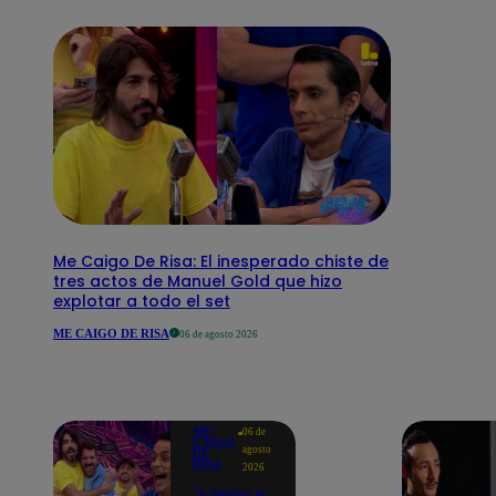
Me Caigo De Risa: El inesperado chiste de
tres actos de Manuel Gold que hizo
explotar a todo el set
ME CAIGO DE RISA
06 de agosto 2026
ME
06 de
CAIGO
agosto
DE
RISA
2026
"A Peláez le