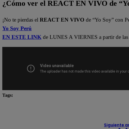
¿Cómo ver el REACT EN VIVO de “Yo
¡No te pierdas el
REACT EN VIVO
de “Yo Soy” con P
Yo Soy Perú
EN ESTE LINK
de LUNES A VIERNES a partir de las 
Tags:
Carlos Alcántara
Diana Sánchez
Franco Cabre
Ricardo Morán
Yo Soy
yo soy castings
Yo
Siguiente a