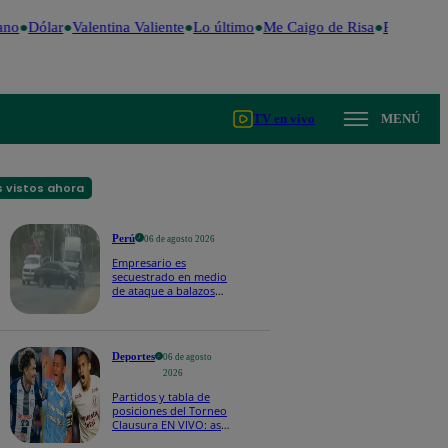
no
Dólar
Valentina Valiente
Lo último
Me Caigo de Risa
Perú Decid
TV en vivo
MENÚ
 vistos ahora
Perú
06 de agosto 2026
Empresario es
secuestrado en medio
de ataque a balazos
en Piura | VIDEO
Deportes
06 de agosto
2026
Partidos y tabla de
posiciones del Torneo
Clausura EN VIVO: así
van los equipos en la