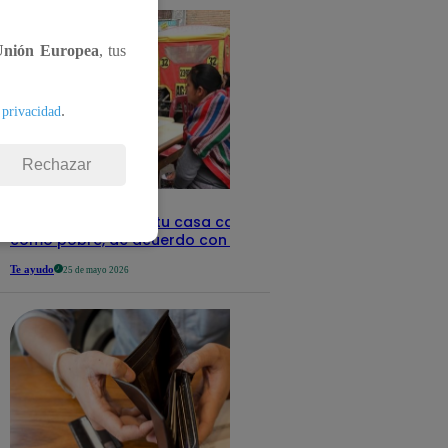
Unión Europea
, tus
.
 privacidad
Rechazar
Revisa con tu DNI si tu casa califica
como pobre, de acuerdo con el Sisfoh
Te ayudo
25 de mayo 2026