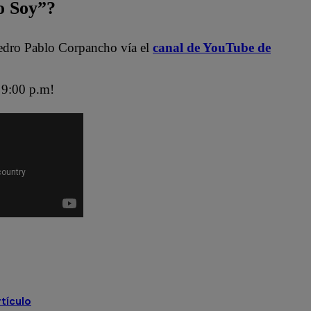
 Soy”?
edro Pablo Corpancho vía el
canal de YouTube de
9:00 p.m!
ra
Jely Reátegui
Mauri Stern
 Soy Latina
Yo Soy Perú
rtículo