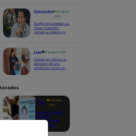
fecha 4
Espectáculos
06 de agosto
2026
Dueño de La Bella Luz,
Óscar Custodio,
rompe su silencio tras
denuncia de acoso de
Naldy Saldaña
Lima
06 de agosto 2026
Captan en cámara la
agresión de una
psicóloga contra un
niño con autismo:
madre denuncia
maltratos contínuos
tacados
Te
26 de mayo
ayudo
2025
Revisa si tienes
deudas
consultando
con tu DNI:
aquí los
detalles