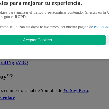
abril.
Escoge una respuesta y da
click
en ella para
ies para mejorar tu experiencia.
ias por participar en la encuesta. ¡Tu opinión es
ookies para analizar el tráfico y personalizar contenido. Si estás en la
n según el
RGPD
.
como se utilizan tus datos te invitamos leer nuestra pagina de
Política de
ficial!
Aceptar Cookies
nteractúa con los talentos, obtén datos inéditos y
MqraDNgjzM3Q
Soy”?
les en nuestro canal de Youtube de
Yo Soy Perú
.
 enlace
.