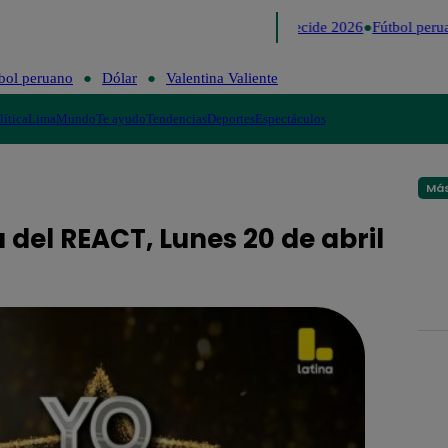
Lo último
Me Caigo de Risa
Perú Decide 2026
Fútbol perua
bol peruano
Dólar
Valentina Valiente
lítica
Lima
Mundo
Te ayudo
Tendencias
Deportes
Espectáculos
Más
 del REACT, Lunes 20 de abril