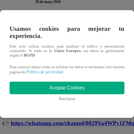
20 de mayo 2026
En la nueva temporada de “
Yo Soy
“, ha llegado la hora 
Usamos cookies para mejorar tu
continuación, te presentamos la encuesta del
miércoles 2
experiencia.
ella para participar. Recuerda que solo puedes votar
UNA 
Este sitio utiliza cookies para analizar el tráfico y personalizar
opinión es MUY valiosa!
contenido. Si estás en la
Unión Europea
, tus datos se gestionarán
según el
RGPD
.
Para conocer mejor como se utilizan tus datos te invitamos leer nuestra
Política de privacidad
pagina de
.
¡No te olvides de unirte a nuestro canal 
Aceptar Cookies
¡No te pierdas de contenido y noticias
EXCLUSIVAS
! I
Rechazar
noticias de última hora.
👉
https://whatsapp.com/channel/0029Va4WPy1F