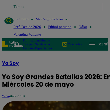
Temas
Lo último
Me Caigo de Risa
Perú Dec
Lo último
Me Caigo de Risa
Perú Decide 2026
Fútbol peruano
Dólar
Valentina Valiente
Política
Lima
Mundo
Te ayudo
Tendencias
TV en vivo
MENÚ
Deportes
Espectáculos
Yo Soy
Yo Soy Grandes Batallas 2026: E
Miércoles 20 de mayo
Yo Soy
a las 18:03