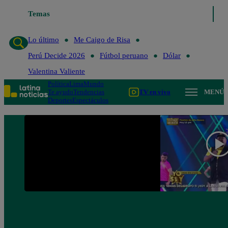
Temas
Lo último
Me Caigo de 
Lo último
Me Caigo de Risa
Perú Decide 2026
Fútbol peruano
Dólar
Valentina Valiente
Política
Lima
Mundo
Te ayudo
Tendencias
TV en vivo
MENÚ
Deportes
Espectáculos