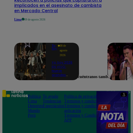
implicados en el asesinato de cambista
en Mercado Central
Lima
09 de agosto 2026
Yo
08 de
Soy
agosto
2026
Yo Soy 2026
EN VIVO:
Nueve
grandes
Encuéntranos también en
voces
cerraron el
inicio de Yo
Soy con “We
Teléfono: 219
X
Are the
Política
Te ayudo
Política de privacidad
1000
Champions”
Lima
Tendencias
Términos y condiciones
Av. San
Deportes
Espectáculos
Términos y condiciones
Felipe 968
Mundo
aplicación
Jesús María
Perú
Términos y Condiciones
APP