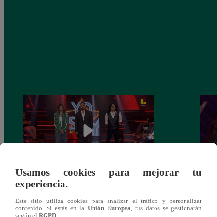
Usamos cookies para mejorar tu
experiencia.
Yo Soy GRANDES BATALLAS: ¡El
Yo 
Pájaro Gómez venció a Miguel Mateos y
rock 
Este sitio utiliza cookies para analizar el tráfico y personalizar
mantuvo su silla de consagrado!
Migu
contenido. Si estás en la
Unión Europea
, tus datos se gestionarán
según el
RGPD
.