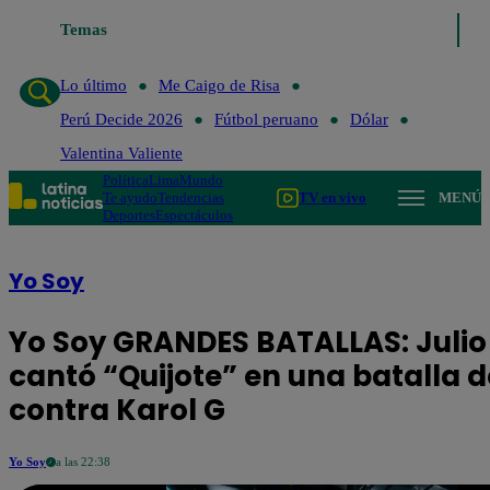
Temas
Lo último
Me Caigo de Risa
Pe
Lo último
Me Caigo de Risa
Perú Decide 2026
Fútbol peruano
Dólar
Valentina Valiente
Política
Lima
Mundo
Te ayudo
Tendencias
TV en vivo
MENÚ
Deportes
Espectáculos
Yo Soy
Yo Soy GRANDES BATALLAS: Julio 
cantó “Quijote” en una batalla d
contra Karol G
Yo Soy
a las 22:38