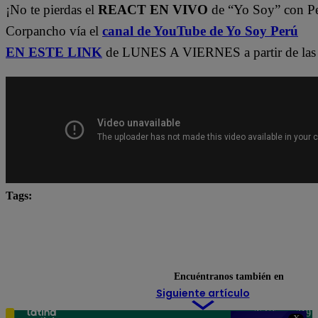
¡No te pierdas el
REACT EN VIVO
de “Yo Soy” con P
Corpancho vía el
canal de YouTube de Yo Soy Perú
EN ESTE LINK
de LUNES A VIERNES a partir de las 
Tags:
Carlos Alcántara
Diana Sánchez
Franco Cabre
Jely Reátegui
Ricardo Morán
Yo Soy
yo s
Yo Soy Latina
Yo Soy Perú
Encuéntranos también en
Siguiente artículo
Teléfono: 219