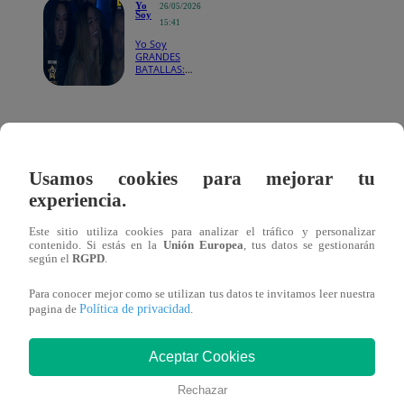
Yo
26/05/2026
Soy
15:41
Yo Soy
GRANDES
BATALLAS:
Karol G
volvió con
“Provenza”
para buscar
En una noche especial, donde se conocerán a los cinco c
un lugar en
semifinales
finalistas,
Julio Iglesias
fue el primero en salir al escenari
Usamos cookies para mejorar tu
“Quijote”
, una de las canciones más representativas del ar
experiencia.
“Soy Quijote de un tiempo que no tiene edad”,
cantó e
Este sitio utiliza cookies para analizar el tráfico y personalizar
contenido. Si estás en la
Unión Europea
, tus datos se gestionarán
una presentación cargada de nostalgia y sentimiento, bus
según el
RGPD
.
convencer al jurado en una batalla crucial.
Para conocer mejor como se utilizan tus datos te invitamos leer nuestra
Política de privacidad
pagina de
.
La tensión se hizo evidente desde el inicio, pues solo uno
participantes logrará asegurar su lugar junto a los demás s
Aceptar Cookies
que consiguieron más victorias a lo largo del programa.
Rechazar