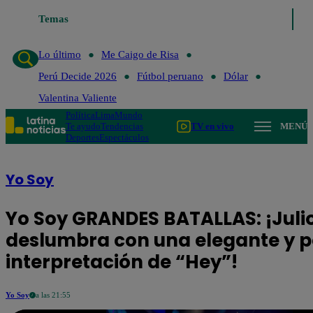
Temas
Lo último
Me Caigo de Risa
P
Lo último
Me Caigo de Risa
Perú Decide 2026
Fútbol peruano
Dólar
Valentina Valiente
Política
Lima
Mundo
Te ayudo
Tendencias
TV en vivo
MENÚ
Deportes
Espectáculos
Yo Soy
Yo Soy GRANDES BATALLAS: ¡Julio
deslumbra con una elegante y 
interpretación de “Hey”!
Yo Soy
a las 21:55