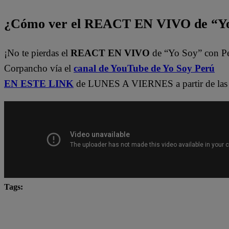
¿Cómo ver el REACT EN VIVO de “Yo
¡No te pierdas el
REACT EN VIVO
de “Yo Soy” con P
Corpancho vía el
canal de YouTube de Yo Soy Perú
EN ESTE LINK
de LUNES A VIERNES a partir de las 
Tags:
Carlos Alcántara
Diana Sánchez
Franco Cabre
Jely Reátegui
Ricardo Morán
Yo Soy
yo s