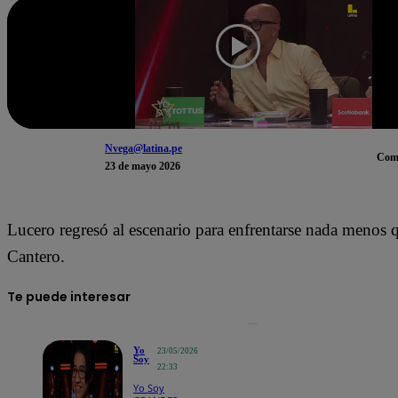
Nvega@latina.pe
Com
23 de mayo 2026
Lucero regresó al escenario para enfrentarse nada menos 
Cantero.
Te puede interesar
Yo
23/05/2026
Soy
22:33
Yo Soy