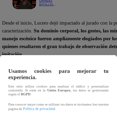
GRANDES
BATALLAS:
¡Marciano
Cantero
quiere evitar
otro empate
Desde el inicio, Lucero dejó impactado al jurado con la p
y defender su
silla ante
caracterización.
Su dominio corporal, los gestos, las mi
Lucero!
manejo escénico fueron ampliamente elogiados por los
quienes resaltaron el gran trabajo de observación det
imitación.
Sin embargo, Marciano Cantero no se quedó atrás, ya qu
Usamos cookies para mejorar tu
rápidamente con el público gracias a su energía, soltura y
experiencia.
sobre el escenario.
Aunque recibió algunas observacion
Este sitio utiliza cookies para analizar el tráfico y personalizar
ciertos agudos al inicio de la presentación, los jueces 
contenido. Si estás en la
Unión Europea
, tus datos se gestionarán
según el
RGPD
.
evolución constante y la seguridad con la que defendi
Para conocer mejor como se utilizan tus datos te invitamos leer nuestra
personaje.
Política de privacidad
pagina de
.