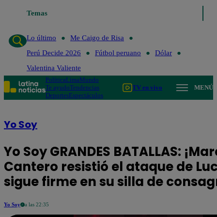
Temas
Lo último
Me Caigo de Risa
Perú 
Lo último
Me Caigo de Risa
Perú Decide 2026
Fútbol peruano
Dólar
Valentina Valiente
Política
Lima
Mundo
Te ayudo
Tendencias
TV en vivo
MENÚ
Deportes
Espectáculos
Yo Soy
Yo Soy GRANDES BATALLAS: ¡Mar
Cantero resistió el ataque de Lu
sigue firme en su silla de consa
Yo Soy
a las 22:35