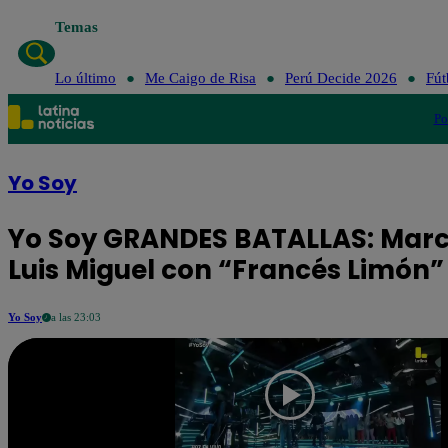
Temas
Lo último
Me Caigo d
Lo último
Me Caigo de Risa
Perú Decide 2026
Fút
Po
Yo Soy
Yo Soy GRANDES BATALLAS: Marc
Luis Miguel con “Francés Limón”
Yo Soy
a las 23:03