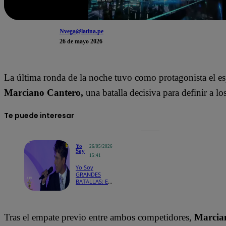
Nvega@latina.pe
26 de mayo 2026
La última ronda de la noche tuvo como protagonista el es
Marciano Cantero,
una batalla decisiva para definir a lo
Te puede interesar
Yo
26/05/2026
Soy
15:41
Yo Soy
GRANDES
BATALLAS: El
“Sol” apareció
en la noche
que definirá a
los finalistas
Tras el empate previo entre ambos competidores,
Marcia