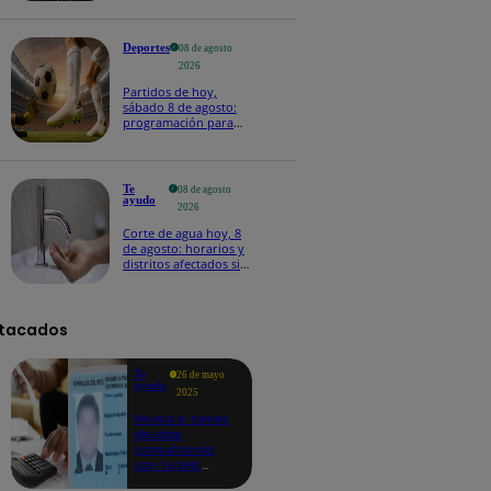
Deportes
08 de agosto
2026
Partidos de hoy,
sábado 8 de agosto:
programación para
ver fútbol EN VIVO
Te
08 de agosto
ayudo
2026
Corte de agua hoy, 8
de agosto: horarios y
distritos afectados sin
el servicio de Sedapal
tacados
Te
26 de mayo
ayudo
2025
Revisa si tienes
deudas
consultando
con tu DNI:
aquí los