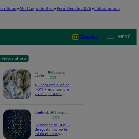
 último
Me Caigo de Risa
Perú Decide 2026
Fútbol peruano
Dólar
TV en vivo
MENÚ
 vistos ahora
Te
08 de agosto
ayudo
2026
¿Cuánto está el dólar
HOY? Precio, compra
y venta para este
sábado 8 de agosto
Tendencias
08 de agosto
2026
Horóscopo de HOY, 8
de agosto: ¿cómo te
irá en el amor y
trabajo, según la IA?