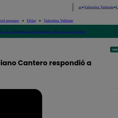
e Risa
Perú Decide 2026
Fútbol peruano
Dólar
Valentina Valiente
Lo
bol peruano
Dólar
Valentina Valiente
lítica
Lima
Mundo
Te ayudo
Tendencias
Deportes
Espectáculos
Más
iano Cantero respondió a