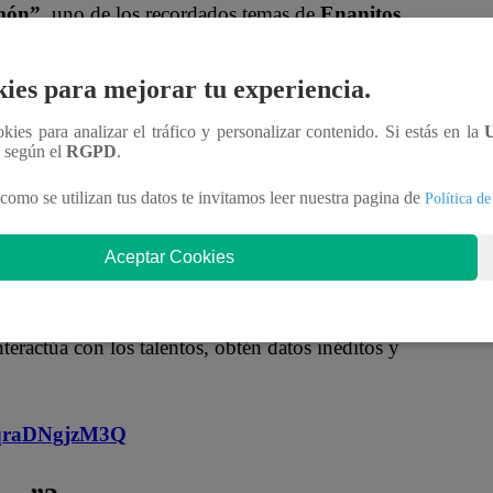
món”
, uno de los recordados temas de
Enanitos
.
ies para mejorar tu experiencia.
 y conexión con el público, interpretando versos
io seguía atento cada detalle del enfrentamiento.
ookies para analizar el tráfico y personalizar contenido. Si estás en la
n según el
RGPD
.
 terminaría definiendo cuál de los dos artistas
como se utilizan tus datos te invitamos leer nuestra pagina de
Política de
rados finalistas de Grandes Batallas.
Aceptar Cookies
oficial!
nteractúa con los talentos, obtén datos inéditos y
MqraDNgjzM3Q