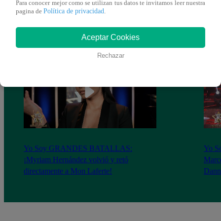
Para conocer mejor como se utilizan tus datos te invitamos leer nuestra
Política de privacidad
pagina de
.
Aceptar Cookies
Rechazar
Yo Soy GRANDES BATALLAS:
Yo 
¡Myriam Hernández volvió y retó
Marce
directamente a Mon Laferte!
Dann