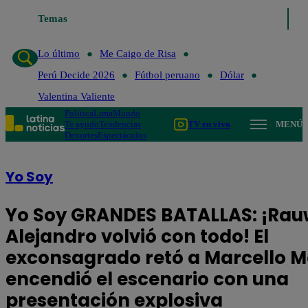
Temas
Lo último
Me Caigo de Risa
Perú Decide 2026
Fútbol
Lo último
Me Caigo de Risa
Perú Decide 2026
Fútbol peruano
Dólar
Valentina Valiente
Política
Lima
Mundo
Te ayudo
Tendencias
TV en vivo
MENÚ
Deportes
Espectáculos
Yo Soy
Yo Soy GRANDES BATALLAS: ¡Ra
Alejandro volvió con todo! El
exconsagrado retó a Marcello M
encendió el escenario con una
presentación explosiva