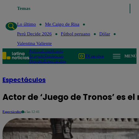
Temas
Lo último
Me Caigo de 
Lo último
Me Caigo de Risa
Perú Decide 2026
Fútbol peruano
Dólar
Valentina Valiente
Política
Lima
Mundo
Te ayudo
Tendencias
TV en vivo
MENÚ
Deportes
Espectáculos
Espectáculos
Actor de ‘Juego de Tronos’ es e
Espectáculos
a las 12:41