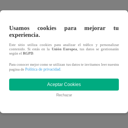
A la mayoría de actores se les pide gimnasio para personifi
Bjornsson quien se llevó el título como el Hombre más Fu
Usamos cookies para mejorar tu
experiencia.
Este sitio utiliza cookies para analizar el tráfico y personalizar
contenido. Si estás en la
Unión Europea
, tus datos se gestionarán
El levantador de pesas conocido por personificar a Grego
según el
RGPD
.
kilos, antes de ser coronado terminó segundo en la prueba
Para conocer mejor como se utilizan tus datos te invitamos leer nuestra
levantar las pesas.
Política de privacidad
pagina de
.
Aceptar Cookies
El atleta de 29 años primero intentó ganarse la vida com
Rechazar
Magnús Ver Magnússon, al conocerlo descubrió que tenía 