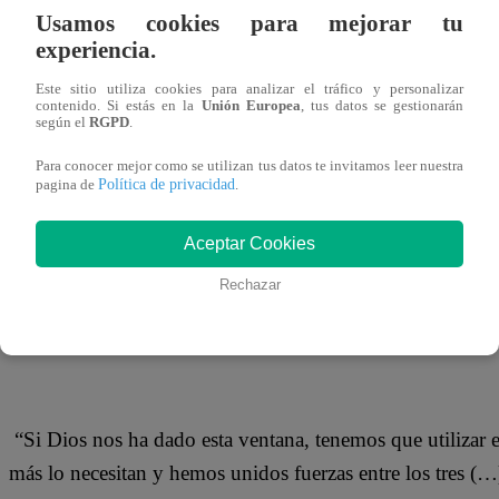
17 de abril 2020
Usamos cookies para mejorar tu
experiencia.
Alondra García Miró dio a conocer que ha recaudado más 
Este sitio utiliza cookies para analizar el tráfico y personalizar
contenido. Si estás en la
Unión Europea
, tus datos se gestionarán
inició hace algunos días junto a Paolo Guerrero y el padr
según el
RGPD
.
de Lurín.
Para conocer mejor como se utilizan tus datos te invitamos leer nuestra
Política de privacidad
pagina de
.
Aceptar Cookies
Esta iniciativa que busca ayudar a las personas más golp
Rechazar
importante suma de dinero que será usada para comprar ví
quienes no pueden generar ingresos debido a la cuarenten
“Si Dios nos ha dado esta ventana, tenemos que utilizar es
más lo necesitan y hemos unidos fuerzas entre los tres 