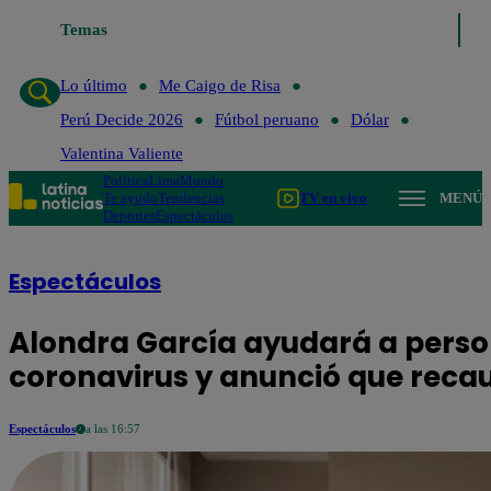
Temas
Lo último
Me Caigo de Risa
Perú 
Lo último
Me Caigo de Risa
Perú Decide 2026
Fútbol peruano
Dólar
Valentina Valiente
Política
Lima
Mundo
Te ayudo
Tendencias
TV en vivo
MENÚ
Deportes
Espectáculos
Espectáculos
Alondra García ayudará a perso
coronavirus y anunció que recau
Espectáculos
a las 16:57