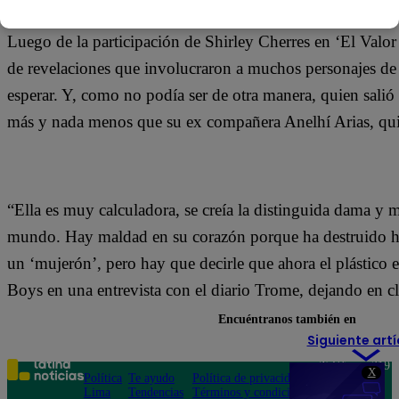
Luego de la participación de Shirley Cherres en ‘El Valor
de revelaciones que involucraron a muchos personajes de l
esperar. Y, como no podía ser de otra manera, quien salió a
más y nada menos que su ex compañera Anelhí Arias, quie
“Ella es muy calculadora, se creía la distinguida dama y 
mundo. Hay maldad en su corazón porque ha destruido hoga
un ‘mujerón’, pero hay que decirle que ahora el plástico es
Boys en una entrevista con el diario Trome, dejando en cl
Encuéntranos también en
Siguiente artí
Teléfono: 219
X
Política
Te ayudo
Política de privacidad
1000
Lima
Tendencias
Términos y condiciones
Av. San