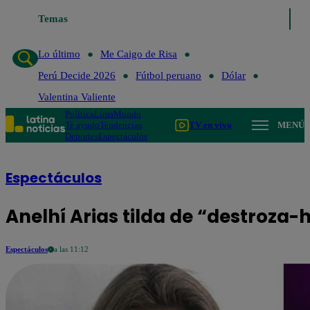
Temas
Lo último
M
Lo último
Me Caigo de Risa
Perú Decide 2026
Fútbol peruano
Dólar
Valentina Valiente
Política
Lima
Mundo
Te ayudo
Tendencias
TV en vivo
MENÚ
Deportes
Espectáculos
Espectáculos
Anelhí Arias tilda de “destroza-
Espectáculos
a las 11:12