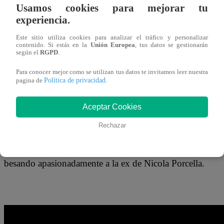
22 de abril 2019
Usamos cookies para mejorar tu
experiencia.
Gran parte de la gente ha quedado con la boca abierta tra
Este sitio utiliza cookies para analizar el tráfico y personalizar
contenido. Si estás en la
Unión Europea
, tus datos se gestionarán
sociales en las que se puede ver a nada más y nada meno
según el
RGPD
.
misterioso galán. La chica reality se escapó unos días fu
Para conocer mejor como se utilizan tus datos te invitamos leer nuestra
Política de privacidad
pagina de
.
aprovechó para divertirse junto a unos amigos, sin saber q
Aceptar Cookies
Rechazar
El nombre del guapo joven sería Carlos Eyzaguirre, quien
amigos de la ‘Negrita’ divirtiéndose en la piscina de la
besando apasionadamente a la ex de Nicola Porcella.