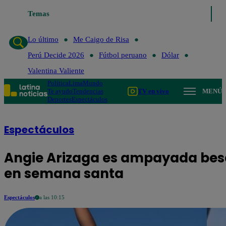
Temas
Lo último
Me Caigo de Risa
Perú 
Lo último
Me Caigo de Risa
Perú Decide 2026
Fútbol peruano
Dólar
Valentina Valiente
Política
Lima
Mundo
Te ayudo
Tendencias
TV en vivo
MENÚ
Deportes
Espectáculos
Espectáculos
Angie Arizaga es ampayada bes
en semana santa
Espectáculos
a las 10:15