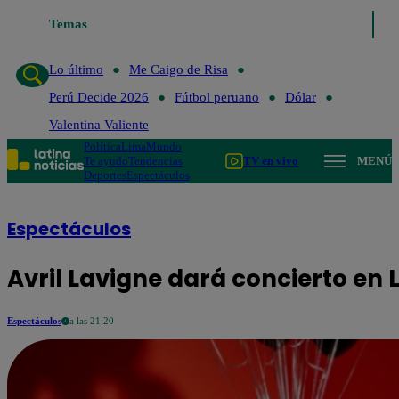
Temas
Lo último
Me Caigo de 
Lo último
Me Caigo de Risa
Perú Decide 2026
Fútbol peruano
Dólar
Valentina Valiente
Política
Lima
Mundo
Te ayudo
Tendencias
TV en vivo
MENÚ
Deportes
Espectáculos
Espectáculos
Avril Lavigne dará concierto en 
Espectáculos
a las 21:20