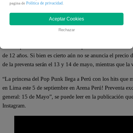
Política de privacidad
pagina de
.
Avril Lavigne
, conocida popularmente como la princesa
Aceptar Cookies
álbum “Love Sux”. La cantante canadiense se presentará 
Rechazar
de
Surco
.
La interprete de temas como “Complicated” o “Girlfriend”
de 12 años. Si bien es cierto aún no se anuncia el precio d
de la preventa serán el 13 y 14 de mayo, mientras que la 
“La princesa del Pop Punk llega a Perú con los hits que 
en Lima este 5 de septiembre en Arena Perú! Preventa ex
general: 15 de Mayo”, se puede leer en la publicación que
Instagram.