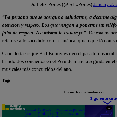
— Dr. Félix Portes (@FelixPortes)
January 2,
“La persona que se acerque a saludarme, a decirme alg
atención y respeto. Los que vengan a ponerme un teléfon
falta de respeto
.
A
sí mismo lo trataré yo”.
De esta manera
referirse a lo sucedido con la fanática, quien quedó con s
Cabe destacar que Bad Bunny estuvo el pasado noviembre 
brindó dos conciertos en el Perú de manera seguida en el 
musicales más concurridos del año.
Tags:
Bad Bunny
Encuéntranos también en
Siguiente artí
Teléfono: 219
X
Política
Te ayudo
Política de privacidad
1000
Lima
Tendencias
Términos y condiciones
Av. San