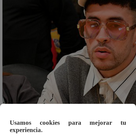
Usamos cookies para mejorar tu
grodriguez@latina.pe
experiencia.
03 de enero 2023