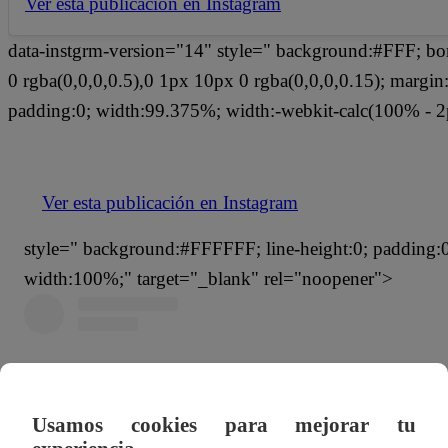
Ver esta publicación en Instagram
data-instgrm-version="14" style=" background:#FFF; bo
0 rgba(0,0,0,0.5),0 1px 10px 0 rgba(0,0,0,0.15); margi
padding:0; width:99.375%; width:-webkit-calc(100% - 2
Ver esta publicación en Instagram
style=" background:#FFFFFF; line-height:0; padding:0 0
width:100%;" target="_blank" rel="noopener">
Usamos cookies para mejorar tu