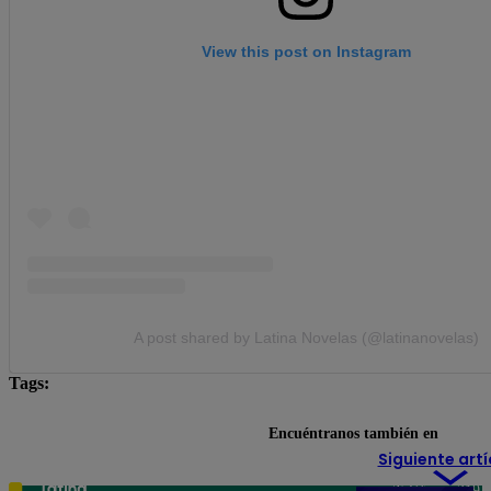
View this post on Instagram
A post shared by Latina Novelas (@latinanovelas)
Tags:
Cansu Dere
novelas turcas
Traicionada
Encuéntranos también en
Siguiente artí
Teléfono: 219