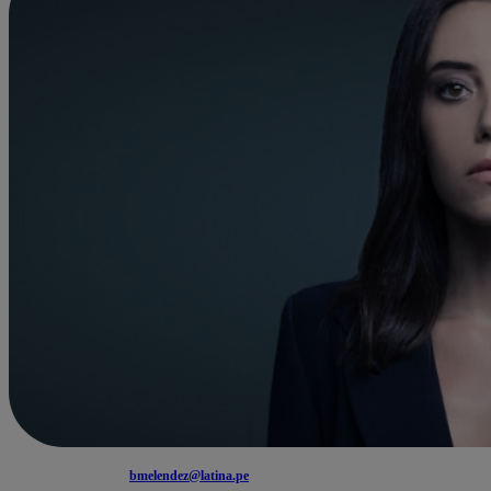
bmelendez@latina.pe