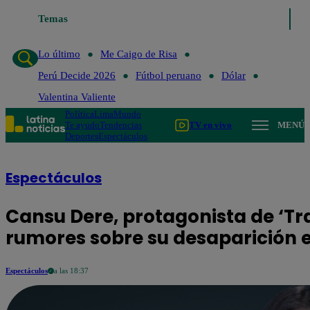
Temas
Lo último
Me C
Lo último
Me Caigo de Risa
Perú Decide 2026
Fútbol peruano
Dólar
Valentina Valiente
Política
Lima
Mundo
Te ayudo
Tendencias
TV en vivo
MENÚ
Deportes
Espectáculos
Espectáculos
Cansu Dere, protagonista de ‘Tra
rumores sobre su desaparición e
Espectáculos
a las 18:37