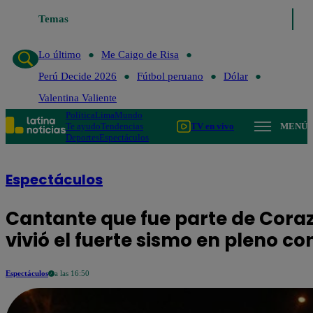
Temas
Lo último
Me Caigo
Lo último
Me Caigo de Risa
Perú Decide 2026
Fútbol peruano
Dólar
Valentina Valiente
Política
Lima
Mundo
Te ayudo
Tendencias
TV en vivo
MENÚ
Deportes
Espectáculos
Espectáculos
Cantante que fue parte de Cora
vivió el fuerte sismo en pleno co
Espectáculos
a las 16:50