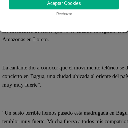
26 de mayo 2019
Aceptar Cookies
Rechazar
Ana Claudia Urbina, ex vocalista de la orquesta Corazón Se
los momentos de terror que vivió cuando se registró el s
Amazonas en Loreto.
La cantante dio a conocer que el movimiento telúrico se 
concierto en Bagua, una ciudad ubicada al oriente del pa
muy muy fuerte”.
“Un susto terrible hemos pasado esta madrugada en Bagua
temblor muy fuerte. Mucha fuerza a todos mis compatrio