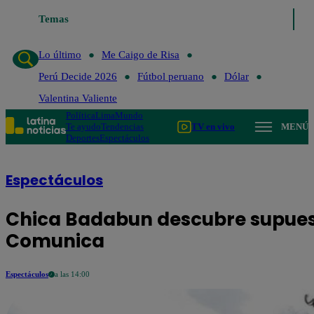
Lo último
Temas
Me Caigo de Risa
Perú Decide 2026
Fútbol perua
Lo último
Me Caigo de Risa
Perú Decide 2026
Fútbol peruano
Dólar
Valentina Valiente
Política
Lima
Mundo
Te ayudo
Tendencias
TV en vivo
MENÚ
Deportes
Espectáculos
Espectáculos
Chica Badabun descubre supuesta
Comunica
Espectáculos
a las 14:00