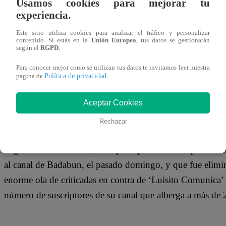
Usamos cookies para mejorar tu
17 de julio 2019
experiencia.
Este sitio utiliza cookies para analizar el tráfico y personalizar
Luis Arturo Villa Sudek, o también conocido como ‘Luis
contenido. Si estás en la
Unión Europea
, tus datos se gestionarán
según el
RGPD
.
medio de un escándalo luego que se viralizara un video 
Para conocer mejor como se utilizan tus datos te invitamos leer nuestra
leyendo los mensajes de un grupo de WhatsApp de Ryan
Política de privacidad
pagina de
.
puede apreciar una conversación con Luisito afirmando q
que no era su enamorada.
Aceptar Cookies
Rechazar
Según se dio a conocer, el clip era parte de un capítulo
al canal de Badabun, el pasado domingo, y que fue elimi
enorme ola de criticadas en contra de ‘Luisito Comunica’
número de suscriptores de su canal que alberga a más de 