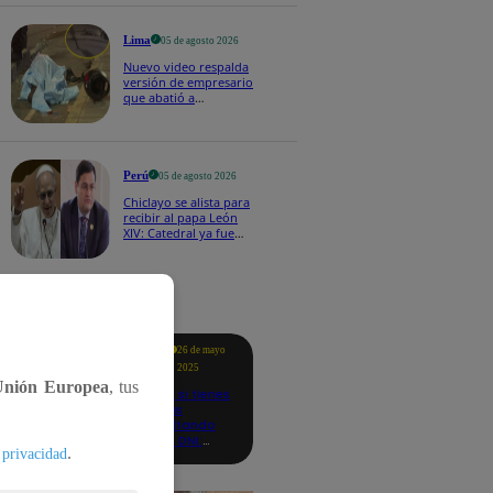
Lima
05 de agosto 2026
Nuevo video respalda
versión de empresario
que abatió a
delincuente e hirió a
otro
Perú
05 de agosto 2026
Chiclayo se alista para
recibir al papa León
XIV: Catedral ya fue
remodelada y
reforzarán la
seguridad | VIDEO
tacados
Te
26 de mayo
ayudo
2025
Unión Europea
, tus
Revisa si tienes
deudas
consultando
con tu DNI:
.
 privacidad
aquí los
detalles