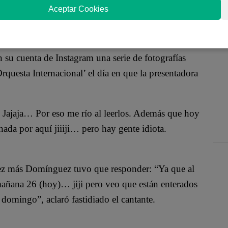
er el gran ausente en la celebración del
Aceptar Cookies
cumbiambero decidió responder e indicó que el
resta importancia a las críticas.
su cuenta de Instagram una serie de fotografías
questa Internacional’ el día en que la presentadora
s. Jajaja… Por eso me río al leerlos. Además que hoy
nada por aquí jiiiji… pero hay gente idiota.
 vez más Domínguez tuvo que responder: “Ya que al
añana 26 (hoy)… jiji pero veo que están enterados
domingo”, aclaró fastidiado el cantante.