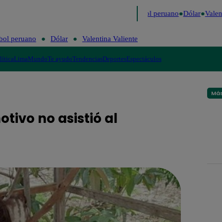
mo
Me Caigo de Risa
Perú Decide 2026
Fútbol peruano
Dólar
Valent
bol peruano
Dólar
Valentina Valiente
lítica
Lima
Mundo
Te ayudo
Tendencias
Deportes
Espectáculos
Más
tivo no asistió al