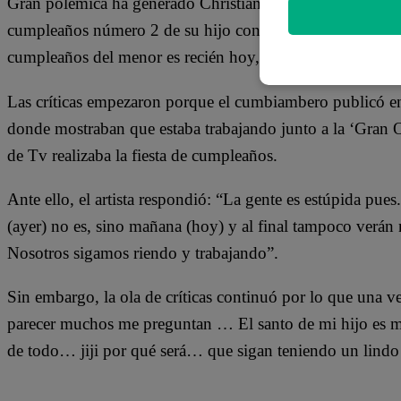
Gran polémica ha generado Christian Domínguez luego de s
cumpleaños número 2 de su hijo con Karla Tarazona. El 
cumpleaños del menor es recién hoy, 26 de marzo, y que le 
Las críticas empezaron porque el cumbiambero publicó en 
donde mostraban que estaba trabajando junto a la ‘Gran Or
de Tv realizaba la fiesta de cumpleaños.
Ante ello, el artista respondió: “La gente es estúpida pue
(ayer) no es, sino mañana (hoy) y al final tampoco verán 
Nosotros sigamos riendo y trabajando”.
Sin embargo, la ola de críticas continuó por lo que una
parecer muchos me preguntan … El santo de mi hijo es m
de todo… jiji por qué será… que sigan teniendo un lindo 