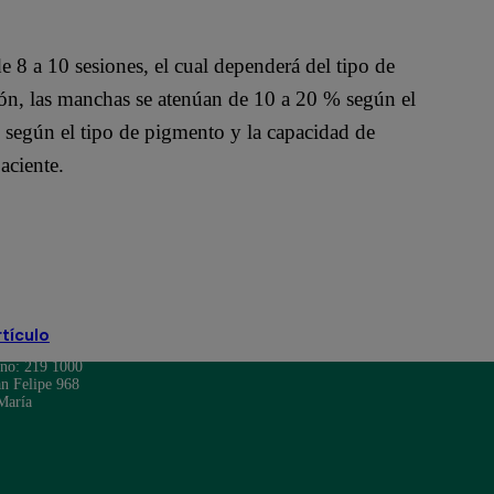
de 8 a 10 sesiones, el cual dependerá del tipo de
ión, las manchas se atenúan de 10 a 20 % según el
% según el tipo de pigmento y la capacidad de
aciente.
rtículo
ono: 219 1000
n Felipe 968
María