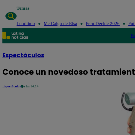
Temas
Lo último
Me C
Lo último
Me Caigo de Risa
Perú Decide 2026
Fút
Po
Espectáculos
Conoce un novedoso tratamiento
Espectáculos
a las 14:14