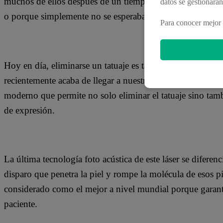
muchos de ellos después de un tiempo deciden eliminarlos
datos se gestionará
o porque simplemente no se esperaba el resultado desead
Para conocer mejor 
Hoy en día, eliminarse un tatuaje es tan sencillo como apl
recientemente acaba de llegar a nuestro país. Se trata de
moderno que permite no solo eliminar el tatuaje sino tam
de expresión.
La última tecnología foto acústica de este láser se diferen
disparo que penetra la piel y rompe la molécula de esos p
considerado como el mejor a nivel mundial porque garantiz
paciente.