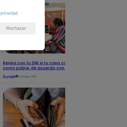
.
 privacidad
Rechazar
Revisa con tu DNI si tu casa califica
como pobre, de acuerdo con el Sisfoh
Te ayudo
25 de mayo 2026