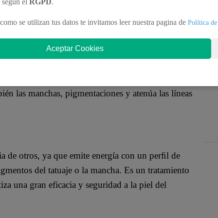
 por diferentes motivos ya sea laborales, personales
n según el
RGPD
.
o.
como se utilizan tus datos te invitamos leer nuestra pagina de
Política de
Aceptar Cookies
icárselo gracias a la novedosa tecnología que
 Laser Revlite de Cynosure (USA), un tratamiento
bién las manchas, pigmentaciones y atenúa las líneas
cia de otros, ya que emite energía con un perﬁl de
igmentos del tatuaje o la mancha. Es un tratamiento
a una gran eficacia y seguridad a la piel del