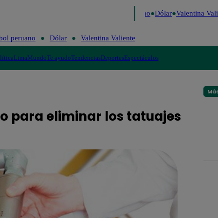
aigo de Risa
Perú Decide 2026
Fútbol peruano
Dólar
Valentina Vali
bol peruano
Dólar
Valentina Valiente
lítica
Lima
Mundo
Te ayudo
Tendencias
Deportes
Espectáculos
Más
 para eliminar los tatuajes