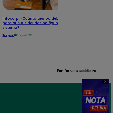
Infocorp: ¿Cuánto tiempo debe pasar
para que tus deudas no figuren en su
sistema?
Te ayudo
11 de junio 2025
Encuéntranos también en
X