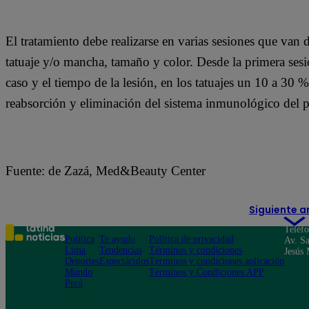
El tratamiento debe realizarse en varias sesiones que van 
tatuaje y/o mancha, tamaño y color. Desde la primera ses
caso y el tiempo de la lesión, en los tatuajes un 10 a 30 
reabsorción y eliminación del sistema inmunológico del p
Fuente: de Zazá, Med&Beauty Center
Siguiente a
Teléf
Política
Te ayudo
Política de privacidad
Av. Sa
Lima
Tendencias
Términos y condiciones
Jesús 
Deportes
Espectáculos
Términos y condiciones aplicación
Mundo
Términos y Condiciones APP
Perú