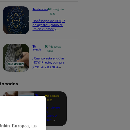
salvoconducto a
Betssy Chávez
Tendencias
07 de agosto
2026
Horóscopo de HOY, 7
de agosto: ¿cómo te
irá en el amor y
trabajo, según la IA?
Te
07 de agosto
ayudo
2026
¿Cuánto está el dólar
HOY? Precio, compra
y venta para este
viernes 7 de agosto
tacados
Te
26 de mayo
ayudo
2025
Revisa si tienes
deudas
consultando
con tu DNI:
aquí los
Unión Europea
, tus
detalles