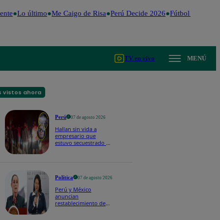
ente
Lo último
Me Caigo de Risa
Perú Decide 2026
Fútbol peruano
TV en vivo
MENÚ
 vistos ahora
Perú
07 de agosto 2026
Hallan sin vida a
empresario que
estuvo secuestrado en
Piura | VIDEO
Política
07 de agosto 2026
Perú y México
anuncian
restablecimiento de
relaciones
diplomáticas tras