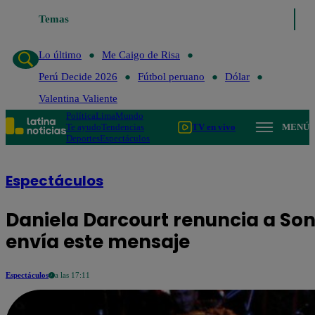
Temas
Lo último
Me Caigo de Risa
Perú Decide 2026
Lo último
Me Caigo de Risa
Perú Decide 2026
Fútbol peruano
Dólar
Valentina Valiente
Política
Lima
Mundo
Te ayudo
Tendencias
TV en vivo
MENÚ
Deportes
Espectáculos
Espectáculos
Daniela Darcourt renuncia a Son
envía este mensaje
Espectáculos
a las 17:11