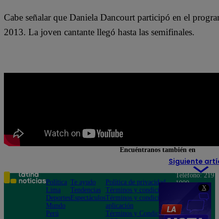
Cabe señalar que Daniela Dancourt participó en el progra
2013. La joven cantante llegó hasta las semifinales.
Encuéntranos también en
Siguiente artí
Teléfono: 219
Política
Te ayudo
Política de privacidad
1000
X
Lima
Tendencias
Términos y condiciones
Av. San
Deportes
Espectáculos
Términos y condiciones
Felipe 968
Mundo
aplicación
Jesús María
Perú
Términos y Condiciones