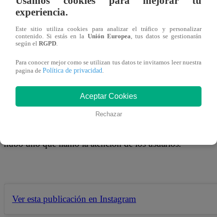
Usamos cookies para mejorar tu
21 de enero 2019
experiencia.
Este sitio utiliza cookies para analizar el tráfico y personalizar
Daniela Darcourt pasó un momento muy incómodo debido 
contenido. Si estás en la
Unión Europea
, tus datos se gestionarán
según el
RGPD
.
sociales. La salsera compartió con sus seguidores una fot
Para conocer mejor como se utilizan tus datos te invitamos leer nuestra
asegura son los dos grandes amores de su vida.
Política de privacidad
pagina de
.
Aceptar Cookies
“Gracias a Dios mío por el privilegio de tenerlas aún junto
Rechazar
cantante en el post, que rápidamente superó los 29 mil ‘M
hubo uno que llamó la atención de los usuarios.
Ver esta publicación en Instagram