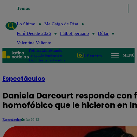
Temas
Lo último
Me Caigo de Risa
Perú
Lo último
Me Caigo de Risa
Perú Decide 2026
Fútbol peruano
Dólar
Valentina Valiente
Política
Lima
Mundo
Te ayudo
Tendencias
TV en vivo
MENÚ
Deportes
Espectáculos
Espectáculos
Daniela Darcourt responde con 
homofóbico que le hicieron en 
Espectáculos
a las 09:43