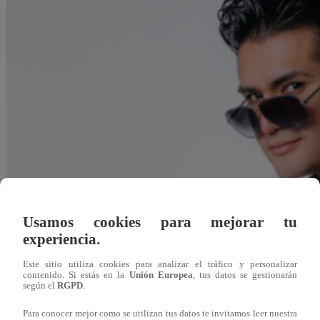
Usamos cookies para mejorar tu
experiencia.
Este sitio utiliza cookies para analizar el tráfico y personalizar
contenido. Si estás en la
Unión Europea
, tus datos se gestionarán
según el
RGPD
.
Redacción Latina
Para conocer mejor como se utilizan tus datos te invitamos leer nuestra