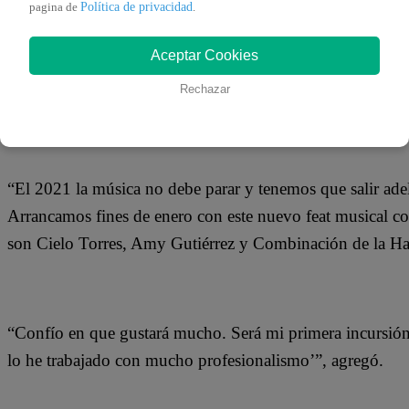
Política de privacidad
08 de enero 2021
pagina de
.
Aceptar Cookies
Deyvis Orosco anunció que incursionará en el género sals
Rechazar
Combinación de la Habana.
“El 2021 la música no debe parar y tenemos que salir ade
Arrancamos fines de enero con este nuevo feat musical con
son Cielo Torres, Amy Gutiérrez y Combinación de la Ha
“Confío en que gustará mucho. Será mi primera incursión 
lo he trabajado con mucho profesionalismo’”, agregó.