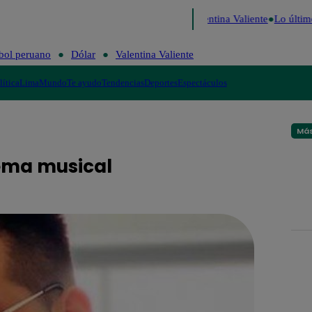
Perú Decide 2026
Fútbol peruano
Dólar
Valentina Valiente
Lo últim
bol peruano
Dólar
Valentina Valiente
lítica
Lima
Mundo
Te ayudo
Tendencias
Deportes
Espectáculos
Más
ema musical