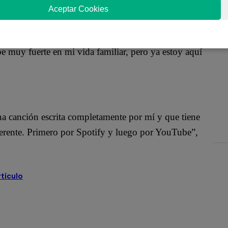
cal de Spotify.
Aceptar Cookies
e muy fuerte en mi vida familiar, pero ya estoy aquí
na canción escrita completamente por mí y que tiene
iferente. Primero por Spotify y luego por YouTube”,
rtículo