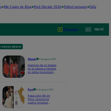
o
Me Caigo de Risa
Perú Decide 2026
Fútbol peruano
Dólar
Valenti
TV en vivo
MENÚ
 vistos ahora
Mundo
05 de agosto 2026
Asesinan de un balazo
en la cabeza a tiktoker
en plena transmisión
en vivo
Perú
05 de agosto 2026
Papa León XIV en
Perú: conoce los
cuatro circuitos
turísticos preparados
en Lambayeque