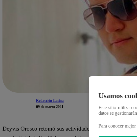
Usamos cook
Redacción Latina
09 de marzo 2021
Este sitio utiliza c
datos se gestionará
Para conocer mejor 
Deyvis Orosco retomó sus actividades y presentó un nuev