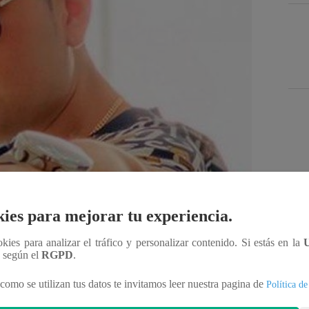
Des
ies para mejorar tu experiencia.
Compartir
ookies para analizar el tráfico y personalizar contenido. Si estás en la
n según el
RGPD
.
como se utilizan tus datos te invitamos leer nuestra pagina de
Política de
o tema: “Bonsai”. La canción ya se encuentra en su