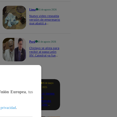
Lima
05 de agosto 2026
Nuevo video respalda
versión de empresario
que abatió a
delincuente e hirió a
otro
Perú
05 de agosto 2026
Chiclayo se alista para
recibir al papa León
XIV: Catedral ya fue
remodelada y
reforzarán la
seguridad | VIDEO
tacados
Te
26 de mayo
ayudo
2025
Unión Europea
, tus
Revisa si tienes
deudas
consultando
con tu DNI:
.
 privacidad
aquí los
detalles