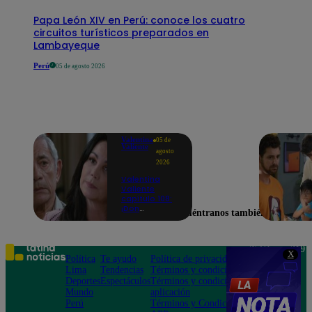
Papa León XIV en Perú: conoce los cuatro
circuitos turísticos preparados en
Lambayeque
Perú
05 de agosto 2026
Valentina
05 de
Valiente
agosto
2026
Valentina
Valiente
capítulo 108:
¡Don
Encuéntranos también en
Edmundo
empieza a
sospechar de
Frida tras
Teléfono: 219
X
descubrir una
Política
Te ayudo
Política de privacidad
1000
contradicción
Lima
Tendencias
Términos y condiciones
Av. San
en una
Deportes
Espectáculos
Términos y condiciones
Felipe 968
conversación!
Mundo
aplicación
Jesús María
Perú
Términos y Condiciones