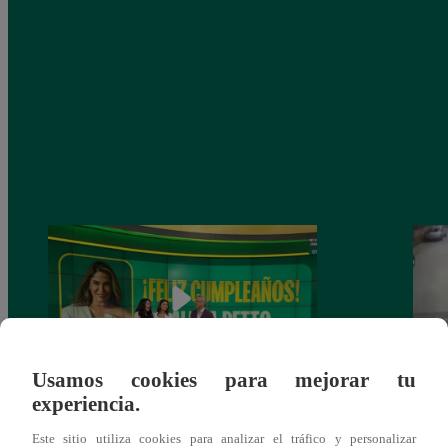
Usamos cookies para mejorar tu
experiencia.
Alicia Retto celebra su cumpleaños con
Salen
emotiva sorpresa en vivo y conmueve con
ataqu
Este sitio utiliza cookies para analizar el tráfico y personalizar