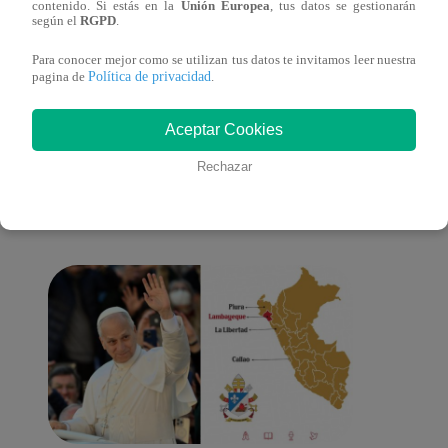
contenido. Si estás en la
Unión Europea
, tus datos se gestionarán
mensaje personal
paraí
según el
RGPD
.
Para conocer mejor como se utilizan tus datos te invitamos leer nuestra
Política de privacidad
pagina de
.
También te puede
Aceptar Cookies
Rechazar
interesar