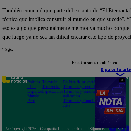
También comentó que parte del encanto de “El Eternauta” 
técnica que implica construir el mundo en que sucede”. “Es
eso es algo que personalmente me motiva mucho porque s
que luego ya no sea tan difícil encarar este tipo de proyec
Tags:
Netflix
Encuéntranos también en
Siguiente artí
Teléfono: 219
X
Política
Te ayudo
Política de privacidad
1000
Lima
Tendencias
Términos y condiciones
Av. San
Deportes
Espectáculos
Términos y condiciones
Felipe 968
Mundo
aplicación
Jesús María
Perú
Términos y Condiciones
APP
© Copyright 2026 - Compañía Latinoamericana de Radio Difusión S.A.
Síguenos