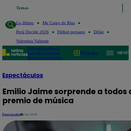
Temas
Lo último
Me Caigo de Risa
Perú Decide 2026
Fútbol p
Lo último
Me Caigo de Risa
Perú Decide 2026
Fútbol peruano
Dólar
Valentina Valiente
Política
Lima
Mundo
Te ayudo
Tendencias
TV en vivo
MENÚ
Deportes
Espectáculos
Espectáculos
Emilio Jaime sorprende a todos
premio de música
Espectáculos
a las 10:41