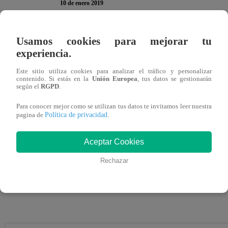
10 de enero 2019
Luego de haber tenido una época como chico reality, Emi
Usamos cookies para mejorar tu
experiencia.
oficialmente su carrera como cantante. Incluso muchas pe
como artista, pero el novio de Luciana Fuster cerró muc
Este sitio utiliza cookies para analizar el tráfico y personalizar
contenido. Si estás en la
Unión Europea
, tus datos se gestionarán
por la reconocida cadena HTV.
según el
RGPD
.
Para conocer mejor como se utilizan tus datos te invitamos leer nuestra
Política de privacidad
pagina de
.
Y es que el canal de música latina más importante de est
Aceptar Cookies
Final’, en el popular ‘Hot Ranking’, que incluía a otros 
Rechazar
felicidad causó en sus seguidores el anuncio hecho por l
ganador del concurso.