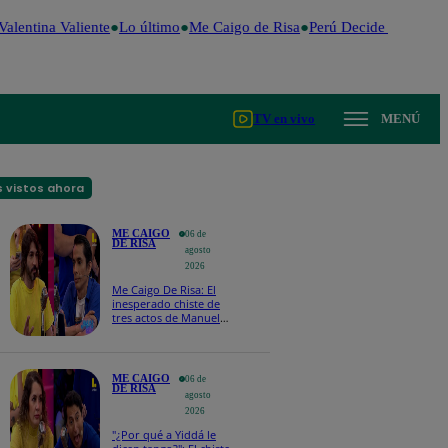
alentina Valiente
Lo último
Me Caigo de Risa
Perú Decide 2026
Fút
TV en vivo
MENÚ
 vistos ahora
ME CAIGO
06 de
DE RISA
agosto
2026
Me Caigo De Risa: El
inesperado chiste de
tres actos de Manuel
Gold que hizo
explotar a todo el set
ME CAIGO
06 de
DE RISA
agosto
2026
"¿Por qué a Yiddá le