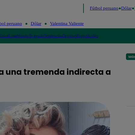
 último
Me Caigo de Risa
Perú Decide 2026
Fútbol peruano
Dólar
V
bol peruano
Dólar
Valentina Valiente
lítica
Lima
Mundo
Te ayudo
Tendencias
Deportes
Espectáculos
Más
a una tremenda indirecta a