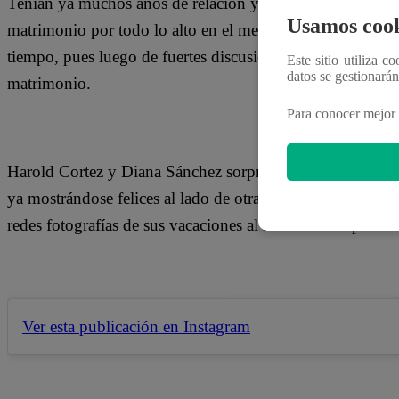
Tenían ya muchos años de relación y no dudaron en gritar
Usamos cook
matrimonio por todo lo alto en el mes de marzo, sin embar
tiempo, pues luego de fuertes discusiones y peleas la pare
Este sitio utiliza c
datos se gestionará
matrimonio.
Para conocer mejor 
Harold Cortez y Diana Sánchez sorprendieron a todos sus 
ya mostrándose felices al lado de otras personas, como es
redes fotografías de sus vacaciones al lado de su supuesta
Ver esta publicación en Instagram