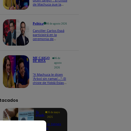
dicen tango?": El chiste
de Machuca que la
hizo reaccionar así en
Me caigo de risa
Política
06 de agosto 2026
Canciller Carlos Espá
participirá en la
ceremonia de
posesión presidencial
de Abelardo de la
Espriella en Colombia
ME CAIGO
06 de
DE RISA
agosto
2026
"A Machuca le dicen
'Árbol sin ramas'...": El
chiste de Yiddá Eslava
que hizo explotar de
risa a todos
tacados
Te
26 de mayo
ayudo
2025
Revisa si tienes
deudas