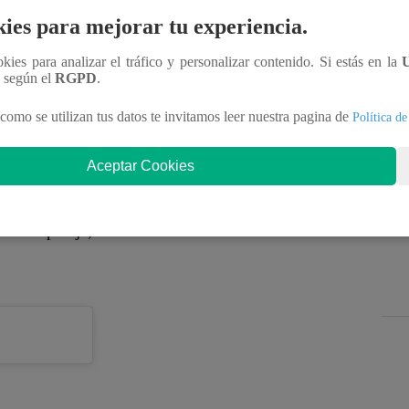
 su amor a los cuatro vientos cuando contrajeron
ies para mejorar tu experiencia.
go la unión sólo traería felicidad por un corto
ja decidió separarse con solo cuatro meses de
ookies para analizar el tráfico y personalizar contenido. Si estás en la
n según el
RGPD
.
como se utilizan tus datos te invitamos leer nuestra pagina de
Política de
Aceptar Cookies
seguidores al dar por terminada su relación, incluso
 el caso de Diana que no duda en compartir en sus
 nueva pareja, el norteamericano Dan Patrick.