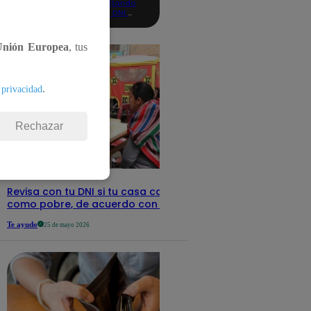
consultando
con tu DNI:
aquí los
detalles
Unión Europea
, tus
.
 privacidad
Rechazar
Revisa con tu DNI si tu casa califica
como pobre, de acuerdo con el Sisfoh
Te ayudo
25 de mayo 2026