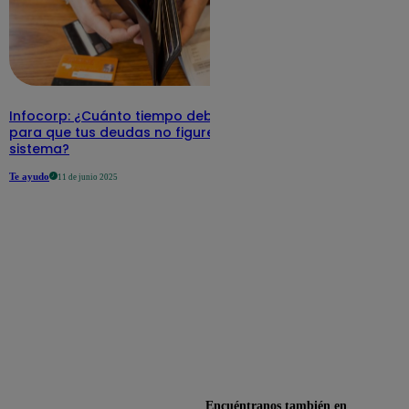
Infocorp: ¿Cuánto tiempo debe pasar
para que tus deudas no figuren en su
sistema?
Te ayudo
11 de junio 2025
Encuéntranos también en