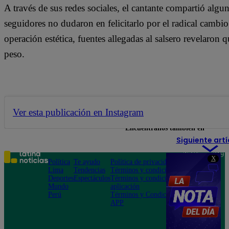
A través de sus redes sociales, el cantante compartió alg
seguidores no dudaron en felicitarlo por el radical cambi
operación estética, fuentes allegadas al salsero revelaron
peso.
Ver esta publicación en Instagram
Encuéntranos también en
Siguiente artí
Teléfono: 219
X
Política
Te ayudo
Política de privacidad
1000
Lima
Tendencias
Términos y condiciones
Av. San
Deportes
Espectáculos
Términos y condiciones
Felipe 968
Mundo
aplicación
Jesús María
Perú
Términos y Condiciones
APP