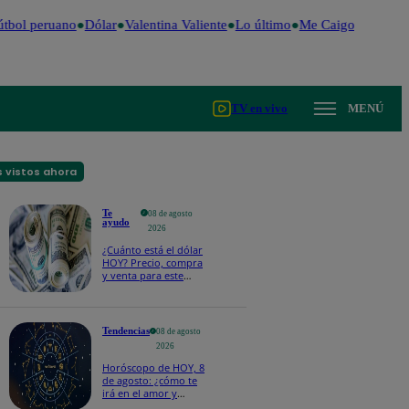
tbol peruano
Dólar
Valentina Valiente
Lo último
Me Caigo de Risa
P
TV en vivo
MENÚ
 vistos ahora
Te
08 de agosto
ayudo
2026
¿Cuánto está el dólar
HOY? Precio, compra
y venta para este
sábado 8 de agosto
Tendencias
08 de agosto
2026
Horóscopo de HOY, 8
de agosto: ¿cómo te
irá en el amor y
trabajo, según la IA?