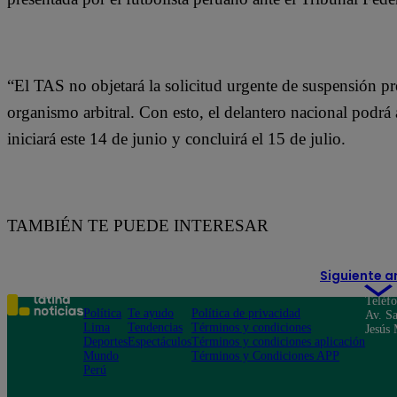
“El TAS no objetará la solicitud urgente de suspensión pre
organismo arbitral. Con esto, el delantero nacional podr
iniciará este 14 de junio y concluirá el 15 de julio.
TAMBIÉN TE PUEDE INTERESAR
Siguiente a
Teléf
Política
Te ayudo
Política de privacidad
Av. Sa
Lima
Tendencias
Términos y condiciones
Jesús 
Deportes
Espectáculos
Términos y condiciones aplicación
Mundo
Términos y Condiciones APP
Perú