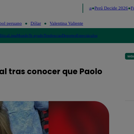
Lo último
Me Caigo de Risa
Perú Decide 2026
Fú
bol peruano
Dólar
Valentina Valiente
lítica
Lima
Mundo
Te ayudo
Tendencias
Deportes
Espectáculos
Más
eal tras conocer que Paolo