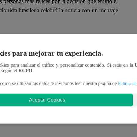
personas más felices por la decisión que emitió el
ionista brasileña celebró la noticia con un mensaje
 estoy segura de que el tipo de arriba (Dios) no
ies para mejorar tu experiencia.
ituaciones que consideramos malas. Descubriste que
ookies para analizar el tráfico y personalizar contenido. Si estás en la
juntos, conociéndonos, cuidándonos el uno al otro
n según el
RGPD
.
ador de la Selección Peruana.
como se utilizan tus datos te invitamos leer nuestra pagina de
Política de
Aceptar Cookies
 riendo, llorando, vibrando y orando por ti y por
namos una batalla y ganaremos la guerra! ¡Vamos con