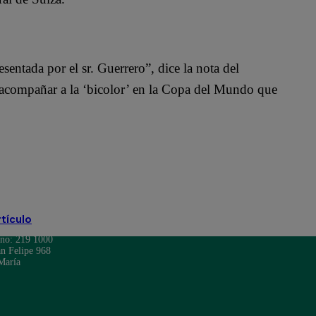
sentada por el sr. Guerrero”, dice la nota del
á acompañar a la ‘bicolor’ en la Copa del Mundo que
rtículo
ono: 219 1000
n Felipe 968
María