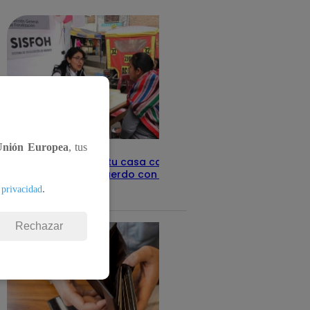
detalles
Unión Europea
, tus
Revisa con tu DNI si tu casa califica
como pobre, de acuerdo con el Sisfoh
.
 privacidad
Te ayudo
25 de mayo 2026
Rechazar