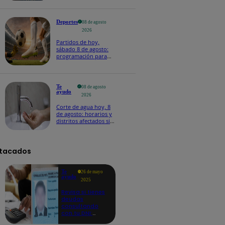
Deportes
08 de agosto
2026
Partidos de hoy,
sábado 8 de agosto:
programación para
ver fútbol EN VIVO
Te
08 de agosto
ayudo
2026
Corte de agua hoy, 8
de agosto: horarios y
distritos afectados sin
el servicio de Sedapal
tacados
Te
26 de mayo
ayudo
2025
Revisa si tienes
deudas
consultando
con tu DNI:
aquí los