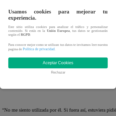
27 de agosto 2018
Usamos cookies para mejorar tu
experiencia.
Uno de los temas que parece no tener fin y que se ha visto
supuesta relación que estarían manteniendo Evelyn Vela y
Este sitio utiliza cookies para analizar el tráfico y personalizar
contenido. Si estás en la
Unión Europea
, tus datos se gestionarán
que se mostraran juntos constantemente tanto en pantallas 
según el
RGPD
.
atacar directamente a su ex pareja, asegurando que Evelyn
Para conocer mejor como se utilizan tus datos te invitamos leer nuestra
Política de privacidad
pagina de
.
Aceptar Cookies
Es por eso que la “Reina del Sur” salió con todas las garra
Rechazar
que gran parte de las críticas por parte de la menor de las 
enamorada del dominicano.
“No me siento utilizada por él. Si fuera así, estuviera p