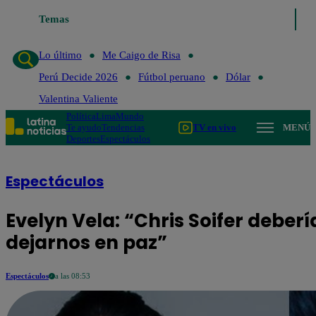
Temas
Lo último
Me Caigo de Risa
Perú Decide 2026
Fút
Lo último
Me Caigo de Risa
Perú Decide 2026
Fútbol peruano
Dólar
Valentina Valiente
Política
Lima
Mundo
Te ayudo
Tendencias
TV en vivo
MENÚ
Deportes
Espectáculos
Espectáculos
Evelyn Vela: “Chris Soifer deberí
dejarnos en paz”
Espectáculos
a las 08:53