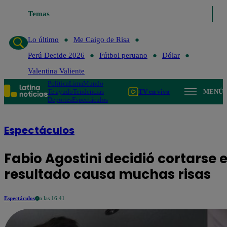
Temas
Lo último
Me 
Lo último
Me Caigo de Risa
Perú Decide 2026
Fútbol peruano
Dólar
Valentina Valiente
Política
Lima
Mundo
Te ayudo
Tendencias
TV en vivo
MENÚ
Deportes
Espectáculos
Espectáculos
Fabio Agostini decidió cortarse e
resultado causa muchas risas
Espectáculos
a las 16:41