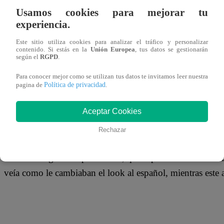
04 de enero 2019
Usamos cookies para mejorar tu
experiencia.
Fabio Agostini se encuentra disfrutando de unas divertid
Este sitio utiliza cookies para analizar el tráfico y personalizar
contenido. Si estás en la
Unión Europea
, tus datos se gestionarán
y nada menos que en Japón, al lado de su hermano y su in
según el
RGPD
.
chico reality decidió hacer una parada junto a sus amigos 
Para conocer mejor como se utilizan tus datos te invitamos leer nuestra
que sucedería.
Política de privacidad
pagina de
.
Aceptar Cookies
Rechazar
Todo fue registrado por Austin, quien publicó diversos vi
veía como le cambiaban el look al español, mientras este 