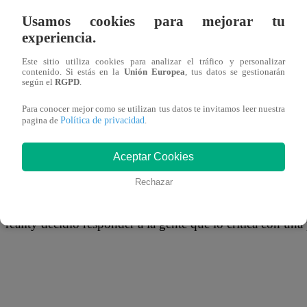
08 de enero 2019
Usamos cookies para mejorar tu
experiencia.
Fabio Agostini se encuentra disfrutando de sus vacacione
Este sitio utiliza cookies para analizar el tráfico y personalizar
viaje al otro lado del mundo al lado de su hermano, Brun
contenido. Si estás en la
Unión Europea
, tus datos se gestionarán
según el
RGPD
.
Palao. En los últimos días, estos chicos se han mostrado ba
Para conocer mejor como se utilizan tus datos te invitamos leer nuestra
compartiendo diferentes momentos de su día a día en tierr
Política de privacidad
pagina de
.
Aceptar Cookies
Sin embargo, hace unos días el español recibió algunas cr
Rechazar
compartir algunas imágenes en su Instagram, siendo acusa
reality decidió responder a la gente que lo critica con una