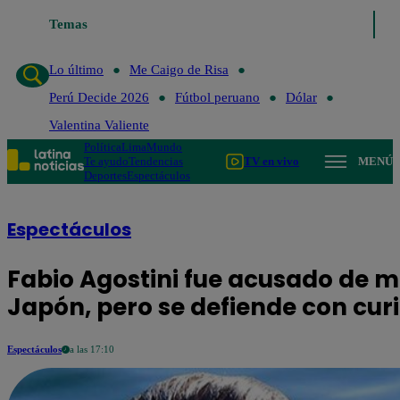
Temas
Lo último
Me Caigo de Risa
Perú Decide 
Lo último
Me Caigo de Risa
Perú Decide 2026
Fútbol peruano
Dólar
Valentina Valiente
Política
Lima
Mundo
Te ayudo
Tendencias
TV en vivo
MENÚ
Deportes
Espectáculos
Espectáculos
Fabio Agostini fue acusado de m
Japón, pero se defiende con cur
Espectáculos
a las 17:10